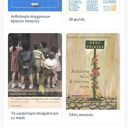
Ανθολογία σύγχρονων
58 φωνές
Κρητών ποιητών
Τα ωραιότερα ποιήματα για
Οδός ποιητών
το παιδί