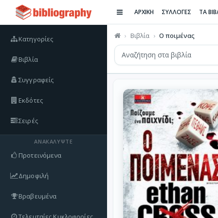
ΑΡΧΙΚΗ
ΣΥΛΛΟΓΕΣ
ΤΑ ΒΙ
Βιβλία
Ο ποιμένας
Κατηγορίες
Βιβλία
Συγγραφείς
Εκδότες
Σειρές
ΑΝΑΚΑΛΎΨΤΕ
Προτεινόμενα
Δημοφιλή
Βραβευμένα
Τελευταίες Κυκλοφορίες