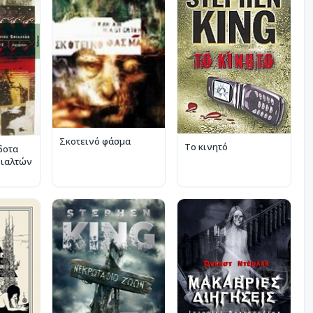
Σκοτεινό φάσμα
Το κινητό
δοτα
φιαλτών