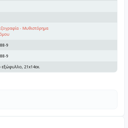
πεζογραφία - Μυθιστόρημα
ρόμου
88-9
88-9
ό εξώφυλλο, 21x14εκ.