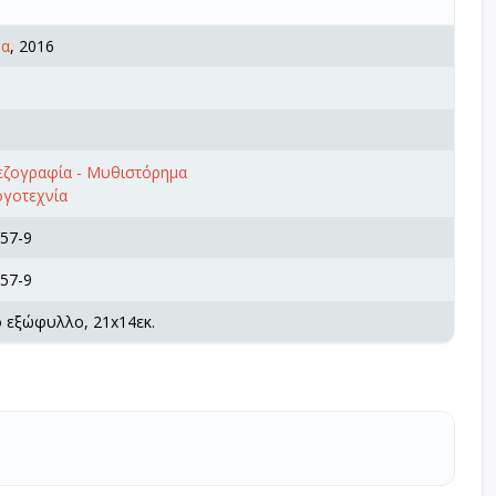
ρα
, 2016
πεζογραφία - Μυθιστόρημα
ογοτεχνία
57-9
57-9
ό εξώφυλλο, 21x14εκ.