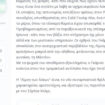
κομμένες τις φλέβες -κάτι που δείχνει πως έχουν αυτ
τους είναι ένα στιλέτο με λαβή σε σχήμα κεφαλιού λύ
Οι υποψίες της αστυνομίας εστιάζουν αμέσως στον 
συνεδρίες υπνοθεραπείας στο Σαλέ Γουλφ Λέικ, ένα 
το μέρος όπου τα τέσσερα θύματα είχαν επισκεφθεί 
Προβληματισμένος από τα παράξενα κενά της επίσημης
έρευνα - κάτι που τον βάζει στο στόχαστρο όχι μόν
αλλά και των μυστικών υπηρεσιών. Οι εχθροί του Γκά
αποκλείσει στο ανατριχιαστικό περιβάλλον της Λίμν
0
κρατήσουν μακριά από την αλήθεια, φτάνοντας στο 
γυναίκα, τη Μάντλιν.
1
Με τα ψυχικά του αποθέματα εξαντλημένα, ο Γκάρνεϊ 
ενάντια στον πιο τρομακτικό αντίπαλο που έχει ποτέ
4
Η "Λίμνη των λύκων" είναι το νέο συναρπαστικό θρί
χαρακτηρίσει αριστοτέχνη, και εξιστορεί τις περιπέτε
με τον Σέρλοκ Χολμς.