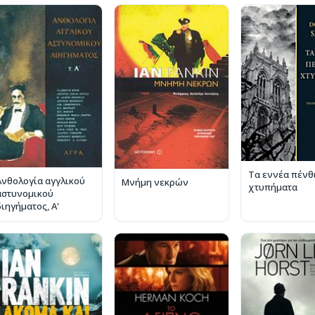
Τα εννέα πένθ
Ανθολογία αγγλικού
Μνήμη νεκρών
χτυπήματα
αστυνομικού
διηγήματος, Α'