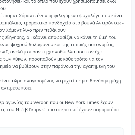
οκτονήσει- και το όπλο που έχουν χρησιμοποιήσει όλοι
κου.
Ρίτσαρντ Χάμοντ, έναν αμφιλεγόμενο ψυχολόγο που κάνει
παμπάλαιο, τρομακτικό πανδοχείο στα βουνά Αντιρόντακ -
τον Χάμοντ λίγο πριν πεθάνουν.
 εξήγησης, ο Γκάρνεϊ αποφασίζει να κάνει τη δική του
ο ενός ψυχρού δολοφόνου και της τοπικής αστυνομίας,
ρνεϊ, ανελέητοι σαν τη χιονοθύελλα που τον έχει
ης των Λύκων, προσπαθούν με κάθε τρόπο να τον
σημείο να βυθίσουν στην παράνοια την αγαπημένη του
είναι τώρα αναγκασμένος να ριχτεί σε μια θανάσιμη μάχη
 αντιμετωπίσει.
λερ αγωνίας του Verdon που οι New York Times έχουν
ιες του Ντέιβ Γκάρνεϊ που οι κριτικοί έχουν παρομοιάσει