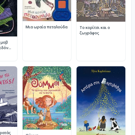
Μια ωραία πεταλούδα
Το κορίτσι και ο
ζωγράφος
 μοβ
δόν...
αρατάς