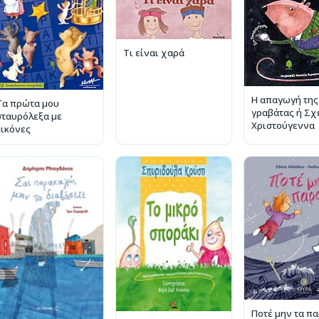
Τι είναι χαρά
Η απαγωγή της
Τα πρώτα μου
γραβάτας ή Σχε
σταυρόλεξα με
Χριστούγεννα
εικόνες
Ποτέ μην τα π