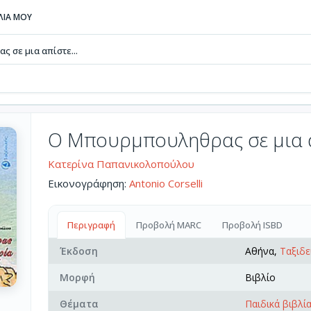
ΒΛΙΑ ΜΟΥ
 σε μια απίστε...
Ο Μπουρμπουληθρας σε μια α
Κατερίνα Παπανικολοπούλου
Εικονογράφηση:
Antonio Corselli
Περιγραφή
Προβολή MARC
Προβολή ISBD
Έκδοση
Αθήνα,
Ταξιδε
Μορφή
Βιβλίο
Θέματα
Παιδικά βιβλί