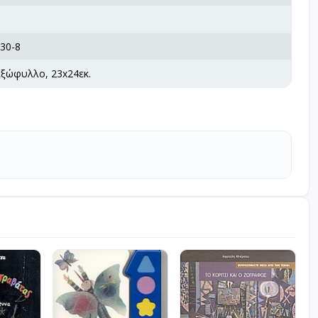
30-8
εξώφυλλο, 23x24εκ.