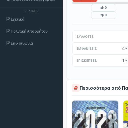
0
ΣΕΛΊΔΕΣ
0
Σχετικά
Πολιτική Απορρήτου
ΣΥΛΛΟΓΈΣ
Επικοινωνία
43
ΕΜΦΑΝΊΣΕΙΣ
13
ΕΠΙΣΚΈΠΤΕΣ
Περισσότερα από Παι