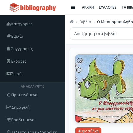
ΑΡΧΙΚΗ
ΣΥΛΛΟΓΕΣ
ΤΑ ΒΙ
Βιβλία
Ο Μπουρμπουλήθρας
Κατηγορίες
Βιβλία
Συγγραφείς
Εκδότες
Σειρές
ΑΝΑΚΑΛΎΨΤΕ
Προτεινόμενα
Δημοφιλή
Βραβευμένα
Προσθήκη
Τελευταίες Κυκλοφορίες