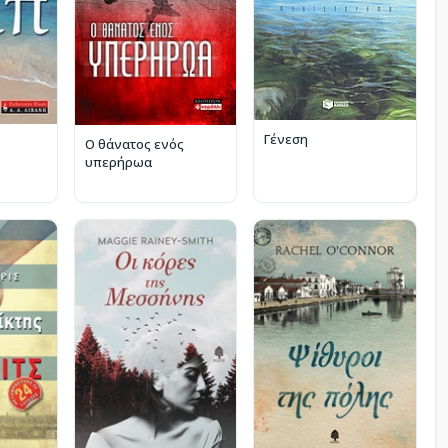
Γένεση
Ο θάνατος ενός
υπερήρωα