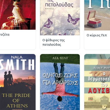
Ροζέτα
Ο κύριος Πιπ
Ο ψίθυρος της
πεταλούδας