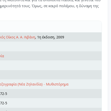
ημερινότητά τους. Όμως, σε καιρό πολέμου, η δύναμη της
κός Οίκος Α. Α. Λιβάνη
, 1η έκδοση, 2009
νία
ζογραφία (Νέα Ζηλανδία) - Μυθιστόρημα
72-5
72-5