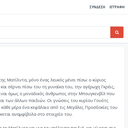
ΣΥΝΔΕΣΗ
ΕΓΓΡΑΦΗ
ς Ματίλντα, μόνο ένας λευκός μένει πίσω: ο κύριος
και σέρνει πίσω του τη γυναίκα του, την αγέρωχη Γκρέις,
Είναι όμως ο μοναδικός άνθρωπος στην Μπουγκενβίλ που
και των άλλων παιδιών. Οι γνώσεις του κυρίου Γουότς
α κάθε μέρα ένα κεφάλαιο από τις Μεγάλες Προσδοκίες του
κεται αναμφίβολα στο στοιχείο του.
 τη Ματίλντα και για τα υπόλοιπα παιδιά, και γίνεται πιο