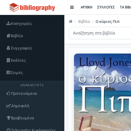
ΑΡΧΙΚΗ
ΣΥΛΛΟΓΕΣ
ΤΑ ΒΙ
Βιβλία
Ο κύριος Πιπ
Κατηγορίες
Βιβλία
Συγγραφείς
Εκδότες
Σειρές
ΑΝΑΚΑΛΎΨΤΕ
Προτεινόμενα
Δημοφιλή
Βραβευμένα
Τελευταίες Κυκλοφορίες