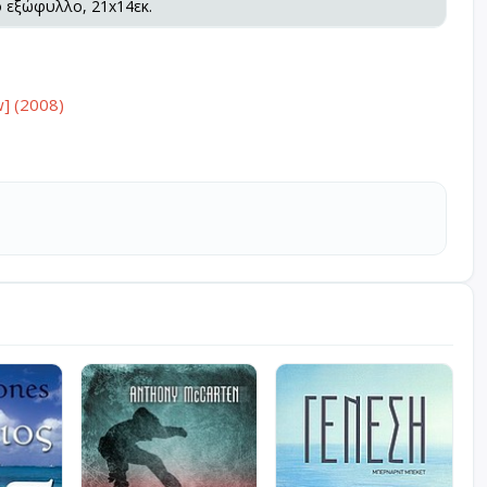
ό εξώφυλλο, 21x14εκ.
w] (2008)