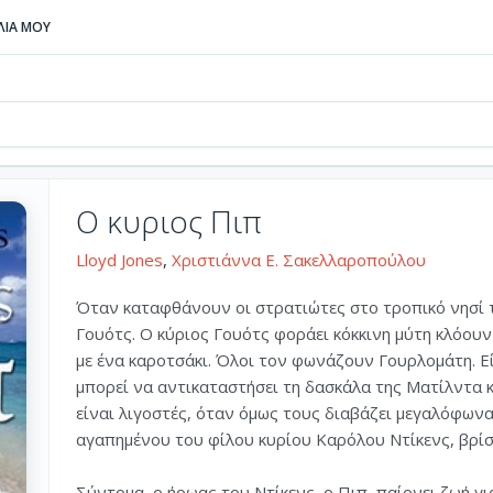
ΒΛΙΑ ΜΟΥ
Ο κυριος Πιπ
Lloyd Jones
,
Χριστιάννα Ε. Σακελλαροπούλου
Όταν καταφθάνουν οι στρατιώτες στο τροπικό νησί τη
Γουότς. Ο κύριος Γουότς φοράει κόκκινη μύτη κλόουν 
με ένα καροτσάκι. Όλοι τον φωνάζουν Γουρλομάτη. 
μπορεί να αντικαταστήσει τη δασκάλα της Ματίλντα 
είναι λιγοστές, όταν όμως τους διαβάζει μεγαλόφων
αγαπημένου του φίλου κυρίου Καρόλου Ντίκενς, βρίσ
Σύντομα, ο ήρωας του Ντίκενς, ο Πιπ, παίρνει ζωή για