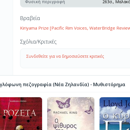
Φυσική περιγραφή
263σ., Μαλακ
Βραβεία
Kiriyama Prize [Pacific Rim Voices, WaterBridge Revie
Σχόλια/Κριτικές
Συνδεθείτε για να δημοσιεύσετε κριτικές
γλόφωνη πεζογραφία (Νέα Ζηλανδία) - Μυθιστόρημα