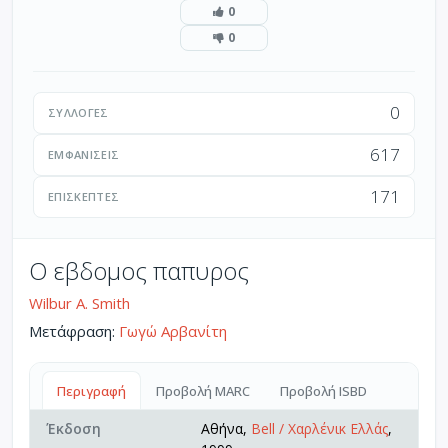
0
0
0
ΣΥΛΛΟΓΈΣ
617
ΕΜΦΑΝΊΣΕΙΣ
171
ΕΠΙΣΚΈΠΤΕΣ
Ο εβδομος παπυρος
Wilbur A. Smith
Μετάφραση:
Γωγώ Αρβανίτη
Περιγραφή
Προβολή MARC
Προβολή ISBD
Έκδοση
Αθήνα,
Bell / Χαρλένικ Ελλάς
,