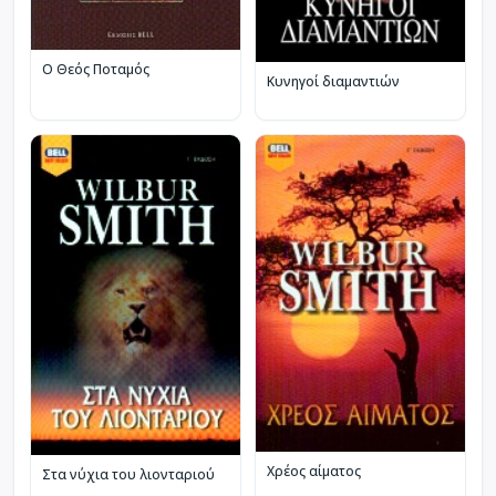
Ο Θεός Ποταμός
Κυνηγοί διαμαντιών
Χρέος αίματος
Στα νύχια του λιονταριού