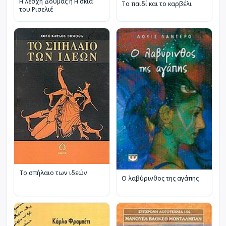
Η λέσχη Δουμάς ή Η σκιά
Το παιδί και το καρβέλι
του Ρισελιέ
Το σπήλαιο των ιδεών
Ο λαβύρινθος της αγάπης