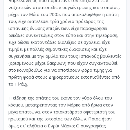
Βαρκελoνέζος που παρίστανε τον επιζώντα των
ναζιστικών στρατοπέδων συγκέντρωσης και ο οποίος,
µέχρι τον Μάιο του 2005, που αποκαλύφθηκε η απάτη
του, είχε διατελέσει τρία χρόνια πρόεδρος της
ισπανικής ένωσης επιζώντων, είχε παραχωρήσει
δεκάδες συνεντεύξεις στον τύπο και στην τηλεόραση,
είχε δώσει εκατοντάδες διαλέξεις σε σχολεία, είχε
τιµηθεί µε πολλές σηµαντικές διακρίσεις και είχε
συγκινήσει µε την οµιλία του τους Ισπανούς βουλευτές
(ορισµένους µέχρι δακρύων) που είχαν συγκεντρωθεί
στο κοινοβούλιο για να αποτίσουν φόρο τιµής για
πρώτη φορά στους Δηµοκρατικούς εκτοπισθέντες από
το Γ΄ Ράιχ.
Η είδηση της απάτης του έκανε τον γύρο όλου του
κόσµου, µετατρέποντας τον Μάρκο από ήρωα στον
µέγα απατεώνα, στον τρισκατάρατο σφετεριστή του
ηρωισµού και της ιστορίας των άλλων. Ποιος ήταν
όµως στ’ αλήθεια ο Ενρίκ Μάρκο; Ο συγγραφέας