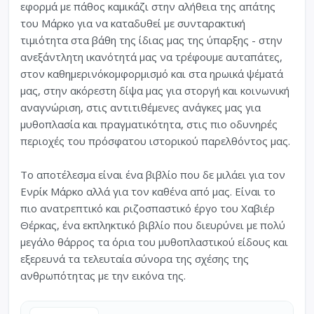
εφορµά µε πάθος καµικάζι στην αλήθεια της απάτης
του Μάρκο για να καταδυθεί µε συνταρακτική
τιµιότητα στα βάθη της ίδιας µας της ύπαρξης - στην
ανεξάντλητη ικανότητά µας να τρέφουµε αυταπάτες,
στον καθηµερινόκοµφορµισµό και στα ηρωικά ψέµατά
µας, στην ακόρεστη δίψα µας για στοργή και κοινωνική
αναγνώριση, στις αντιτιθέµενες ανάγκες µας για
µυθοπλασία και πραγµατικότητα, στις πιο οδυνηρές
περιοχές του πρόσφατου ιστορικού παρελθόντος µας.
Το αποτέλεσµα είναι ένα βιβλίο που δε µιλάει για τον
Ενρίκ Μάρκο αλλά για τον καθένα από µας. Είναι το
πιο ανατρεπτικό και ριζοσπαστικό έργο του Χαβιέρ
Θέρκας, ένα εκπληκτικό βιβλίο που διευρύνει µε πολύ
µεγάλο θάρρος τα όρια του µυθοπλαστικού είδους και
εξερευνά τα τελευταία σύνορα της σχέσης της
ανθρωπότητας µε την εικόνα της.