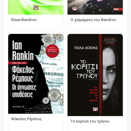
Έλικα θανάτου
Ο χείμαρρος του θανάτου
Φάκελος Ρέμπους
Το κορίτσι του τρένου