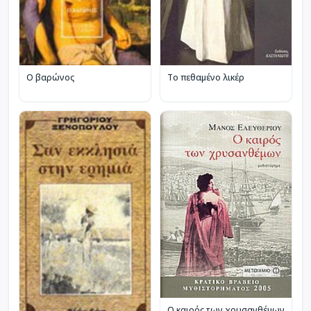
Το πεθαμένο λικέρ
Ο βαρώνος
Ο καιρός των χρυσανθέμων