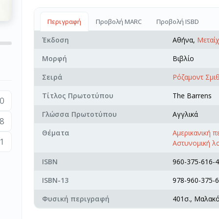
Περιγραφή
Προβολή MARC
Προβολή ISBD
Έκδοση
Αθήνα,
Μεταίχ
Μορφή
Βιβλίο
Σειρά
Ρόζαμοντ Σμι
Τίτλος Πρωτοτύπου
The Barrens
0
Γλώσσα Πρωτοτύπου
Αγγλικά
8
Θέματα
Αμερικανική 
1
Αστυνομική λ
ISBN
960-375-616-4
ISBN-13
978-960-375-6
Φυσική περιγραφή
401σ., Μαλακ