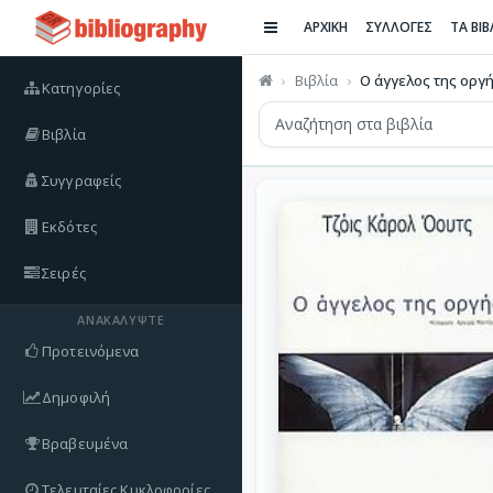
ΑΡΧΙΚΗ
ΣΥΛΛΟΓΕΣ
ΤΑ ΒΙ
Βιβλία
Ο άγγελος της οργ
Κατηγορίες
Βιβλία
Συγγραφείς
Εκδότες
Σειρές
ΑΝΑΚΑΛΎΨΤΕ
Προτεινόμενα
Δημοφιλή
Βραβευμένα
Τελευταίες Κυκλοφορίες