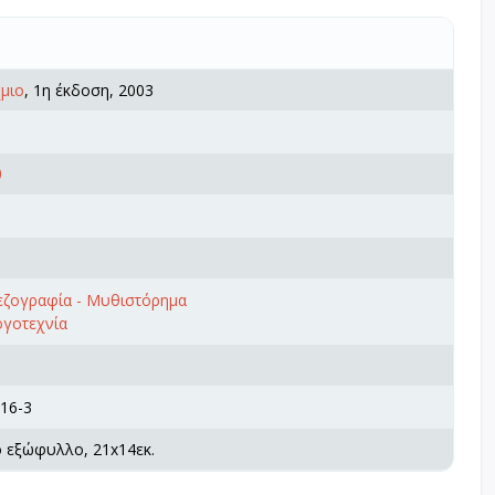
μιο
, 1η έκδοση, 2003
θ
πεζογραφία - Μυθιστόρημα
ογοτεχνία
16-3
ό εξώφυλλο, 21x14εκ.