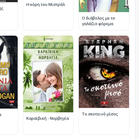
Η κόρη του Μιστράλ
ης
Ο διάβολος με το
γαλάζιο φόρεμα
Το σκοτεινό μίσος
α
Καραϊβική - Νορβηγία