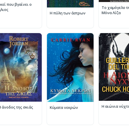
Εκεί που βγαίνει ο
Το χαμόγελο τ
ήλιος
Μόνα Λίζα
Η πύλη των άστρων
Η αιώνια νύχτ
Η άνοδος της σκιάς
Κύματα νεκρών