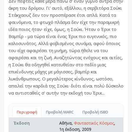
Δεν πέφτεις κάθε μέρα πάνω σ’ έναν γυμνό άντρα στην
άκρη του δρόμου. Γι’ αυτό, εξάλλου, η σερβιτόρα Σούκι
Στάκχαουζ δεν τον προσπέρασε έτσι απλά. Κατά τα
φαινόμενα, το φτωχό πλάσμα δεν είχε την παραμικρή
ιδέα ποιος ήταν· είχε, όμως, η Σούκι. Ήταν ο Έρικ το
Βαμπίρ - μα τώρα είναι ένας Έρικ πιο ευγενικός, πιο
καλοσυνάτος. Αλλά φοβισμένος συνάμα, αφού όποιος
του είχε αφαιρέσει τη μνήμη, τώρα ήθελε να του
αφαιρέσει και τη ζωή. Αναζητώντας ενόχους και αιτίες,
η Σούκι θα οδηγηθεί κατευθείαν στο πεδίο μιας
επικίνδυνης μάχης με μάγισσες, βαμπίρ και
λυκάνθρωπους. Ο μεγαλύτερος κίνδυνος, ωστόσο,
απειλεί την καρδιά της Σούκι· διότι είναι πολύ δύσκολο
να αντισταθείς σ' αυτήν την εκδοχή του Έρικ...
Περιγραφή
Προβολή MARC
Προβολή ISBD
Έκδοση
Αθήνα,
Φανταστικός Κόσμος
,
1η έκδοση, 2009