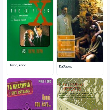
Τίγρη, τίγρη
Καβάφης