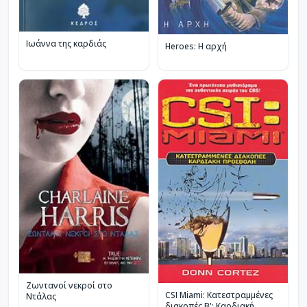
Ιωάννα της καρδιάς
Heroes: Η αρχή
Ζωντανοί νεκροί στο
CSI Miami: Κατεστραμμένες
Ντάλας
διακοπές Β': Καρδιακή