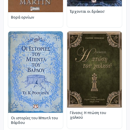
Έρχονται οι δράκοι!
Βορά ορνίων
Γένεσις: Η πτώση του
χαλκού
Οι ιστορίες του Μπιντλ του
Βάρδου