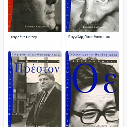
Βαγγέλης Παπαθανασίου
Χάρολντ Πίντερ