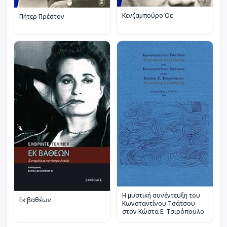
Κενζαμπούρο Όε
Πήτερ Πρέστον
Η μυστική συνέντευξη του
Εκ βαθέων
Κωνσταντίνου Τσάτσου
στον Κώστα Ε. Τσιρόπουλο