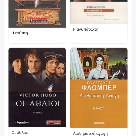
Η ανυπότακτη
Η κρύπτη
Οι άθλιοι
Αισθηματική αγωγή