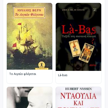
Το Αιγαίο φλέγεται
Là-bas