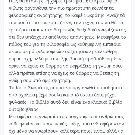
Πώς θα ήταν η ζωή χωρίς ερωτήματα; Ο Κρίστοφερ
Φίλιπς οργανώνει την πιο πρωτότυπη κοινότητα
φιλοσοφικής αναζήτησης, το Καφέ Σωκράτης. Αναζητά
την ουσία του «σωκρατίζειν», την τέχνη του να θέτεις
ερωτήματα και να τα διερευνάς διεξοδικά γνωρίζοντας
ότι δεν υπάρχουν απόλυτες απαντήσεις. Μεταφέρει το
πάθος του για τη φιλοσοφία ως καθημερινή εμπειρία
σε μια σειρά φιλοσοφικών συζητήσεων με ελεύθερη
συμμετοχή, αλλά με την εξής βασική προϋπόθεση: δεν
αρκεί να έχεις το θάρρος να εκφράζεις τη γνώμη σου,
αλλά πρέπει επίσης να έχεις το θάρρος να θέτεις τη
γνώμη σου υπό αμφισβήτηση.
Το Καφέ Σωκράτης μπορεί να οργανωθεί οπουδήποτε:
από σχολεία μέχρι άσυλα και από εστιατόρια μέχρι
φυλακές. Το βιβλίο αυτό δεν είναι ένα κλασικό βιβλίο
αυτοβοήθειας.
Μεταφέρει τη γνωριμία του συγγραφέα με ανθρώπους
κάθε ηλικίας και κοινωνικής τάξης που ενδιαφέρονταν
όχι μόνο να γνωρίσουν καλύτερα ποιοί είναι, αλλά να