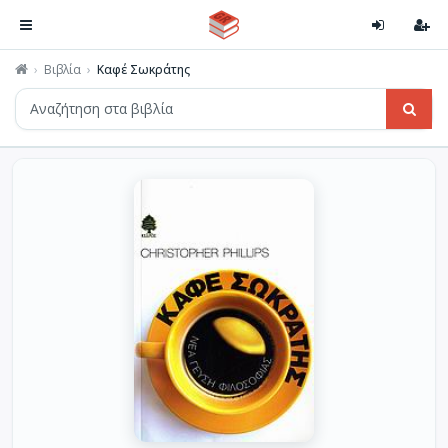
Βιβλία
Καφέ Σωκράτης