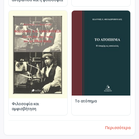
Το ατόπημα
Φιλοσοφία και
αμφισβήτηση
Περισσότερα