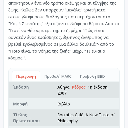
αποκτήσουν ένα νέο τρόπο σκέψης και αντίληψης της
ζωής. Καθώς δεν υπάρχουν "μεγάλα" ερωτήματα,
στους γλαφυρούς διαλόγους που περιέχονται στο
"Καφέ Σωκράτης" εξετάζονται διάφορα θέματα. Από το
"Γιατί να θέτουμε ερωτήματα", μέχρι "Πώς είναι
δυνατόν ένας ευαίσθητος, έξυπνος άνθρωπος να
βρεθεί εγκλωβισμένος σε μια άθλια δουλειά;"· από το
"Ποιο είναι το νόημα της ζωής" μέχρι "Τι είναι ο
κόσμος;".
Περιγραφή
Προβολή MARC
Προβολή ISBD
Έκδοση
Αθήνα,
Κέδρος
, 1η έκδοση,
2007
Μορφή
Βιβλίο
Τίτλος
Socrates Café: A New Taste of
Πρωτοτύπου
Philosophy