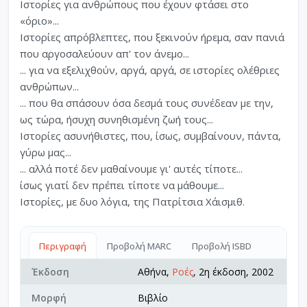
Ιστορίες για ανθρώπους που έχουν φτάσει στο
«όριο»...
Ιστορίες απρόβλεπτες, που ξεκινούν ήρεμα, σαν πανιά
που αργοσαλεύουν απ' τον άνεμο...
... για να εξελιχθούν, αργά, αργά, σε ιστορίες ολέθριες
ανθρώπων...
... που θα σπάσουν όσα δεσμά τους συνέδεαν με την,
ως τώρα, ήσυχη συνηθισμένη ζωή τους...
Ιστορίες ασυνήθιστες, που, ίσως, συμβαίνουν, πάντα,
γύρω μας...
... αλλά ποτέ δεν μαθαίνουμε γι' αυτές τίποτε...
ίσως γιατί δεν πρέπει τίποτε να μάθουμε...
Ιστορίες, με δυο λόγια, της Πατρίτσια Χάισμιθ.
Περιγραφή
Προβολή MARC
Προβολή ISBD
Έκδοση
Αθήνα,
Ροές
, 2η έκδοση, 2002
Μορφή
Βιβλίο