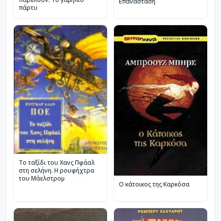
Επανάσταση
πάρτυ
Το ταξίδι του Χανς Πφάαλ
στη σελήνη. Η ρουφήχτρα
του Μάελστρομ
Ο κάτοικος της Καρκόσα