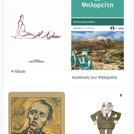
Η Λίλιαν
Αναπνοές του Ψηλορείτη