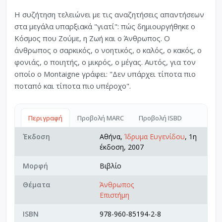
Η συζήτηση τελειώνει με τις αναζητήσεις απαντήσεων
στα μεγάλα υπαρξιακά "γιατί": πώς δημιουργήθηκε ο
Κόσμος που Ζούμε, η Ζωή και ο Άνθρωπος. Ο
άνθρωπος ο σαρκικός, ο νοητικός, ο καλός, ο κακός, ο
φονιάς, ο ποιητής, ο μικρός, ο μέγας. Αυτός, για τον
οποίο ο Montaigne γράφει: "Δεν υπάρχει τίποτα πιο
ποταπό και τίποτα πιο υπέροχο".
Περιγραφή
Προβολή MARC
Προβολή ISBD
Έκδοση
Αθήνα,
Ίδρυμα Ευγενίδου
, 1η
έκδοση, 2007
Μορφή
Βιβλίο
Θέματα
Άνθρωπος
Επιστήμη
ISBN
978-960-85194-2-8