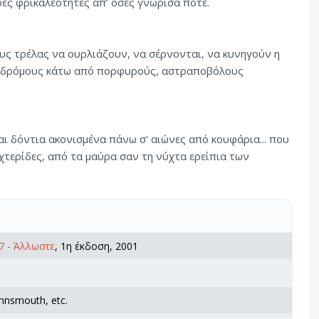
ρες φρικαλεότητες απ’ όσες γνώρισα ποτέ.
ς τρέλας να ουρλιάζουν, να σέρνονται, να κυνηγούν η
διαδρόμους κάτω από πορφυρούς, αστραποβόλους
αι δόντια ακονισμένα πάνω σ' αιώνες από κουφάρια... που
χτερίδες, από τα μαύρα σαν τη νύχτα ερείπια των
7 - Άλλωστε
, 1η έκδοση, 2001
nnsmouth, etc.