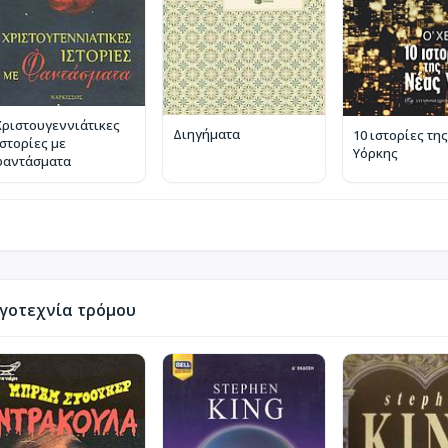
Χριστουγεννιάτικες
Διηγήματα
10 ιστορίες τη
ιστορίες με
Υόρκης
φαντάσματα
γοτεχνία τρόμου