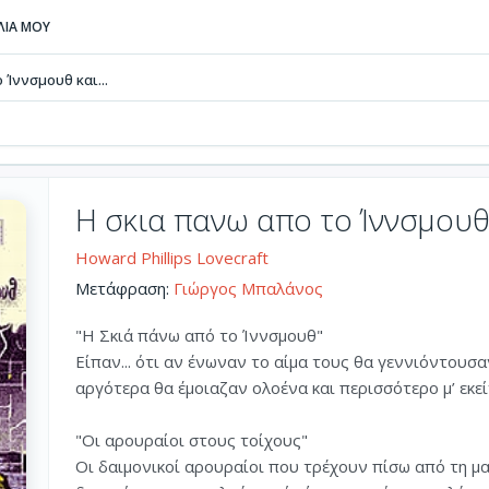
ΒΛΙΑ ΜΟΥ
 Ίννσμουθ και...
Η σκια πανω απο το Ίννσμουθ 
Howard Phillips Lovecraft
Μετάφραση:
Γιώργος Μπαλάνος
"Η Σκιά πάνω από το Ίννσμουθ"
Είπαν... ότι αν ένωναν το αίμα τους θα γεννιόντουσ
αργότερα θα έμοιαζαν ολοένα και περισσότερο μ’ εκεί
"Οι αρουραίοι στους τοίχους"
Oι δαιμονικοί αρουραίοι που τρέχουν πίσω από τη μ