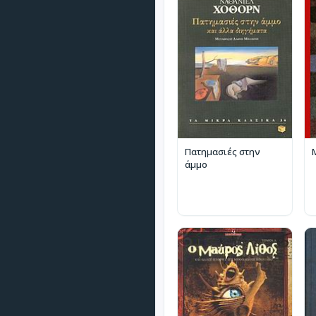
Πατημασιές στην
άμμο