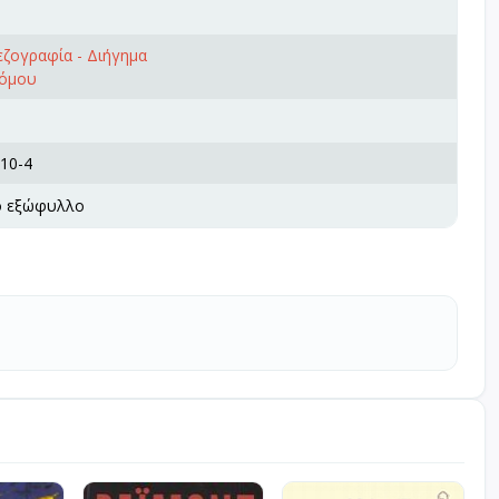
εζογραφία - Διήγημα
ρόμου
10-4
ό εξώφυλλο