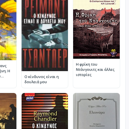
Η φρίκη του
Χανς
Ντάνγουιτς και άλλες
ήνη. Η
ιστορίες
υ
Ο κίνδυνος είναι η
δουλειά μου