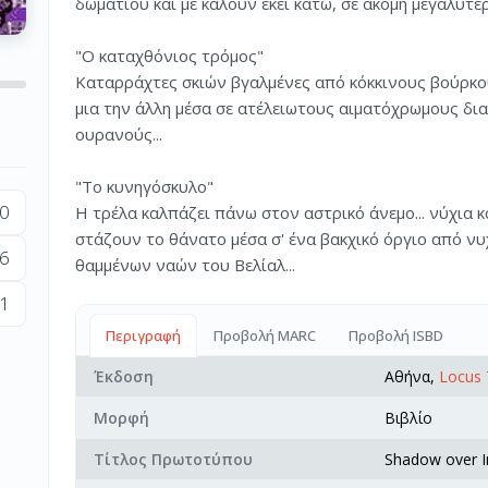
δωματίου και με καλούν εκεί κάτω, σε ακόμη μεγαλύτε
"Ο καταχθόνιος τρόμος"
Καταρράχτες σκιών βγαλμένες από κόκκινους βούρκου
μια την άλλη μέσα σε ατέλειωτους αιματόχρωμους 
ουρανούς...
"Το κυνηγόσκυλο"
0
Η τρέλα καλπάζει πάνω στον αστρικό άνεμο... νύχια κ
στάζουν το θάνατο μέσα σ' ένα βακχικό όργιο από νυ
6
θαμμένων ναών του Βελίαλ...
1
Περιγραφή
Προβολή MARC
Προβολή ISBD
Έκδοση
Αθήνα,
Locus 
Μορφή
Βιβλίο
Τίτλος Πρωτοτύπου
Shadow over I