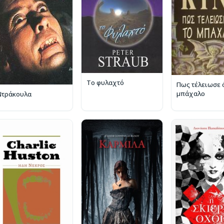
Το φυλαχτό
Πως τέλειωσε 
μπάχαλο
Ντράκουλα