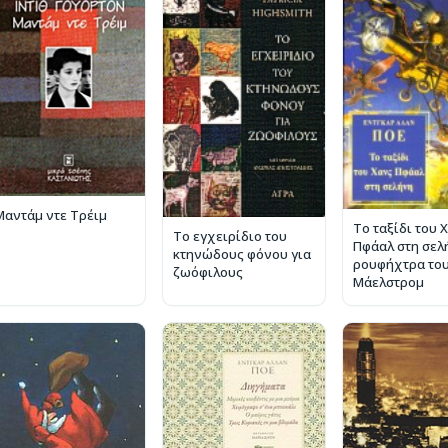
Μαντάμ ντε Τρέιμ
Το ταξίδι του 
Το εγχειρίδιο του
Πφάαλ στη σελ
κτηνώδους φόνου για
ρουφήχτρα το
ζωόφιλους
Μάελστρομ