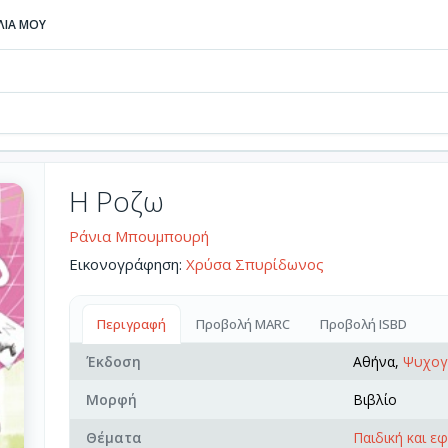
ΒΛΙΑ ΜΟΥ
Η Ροζω
Ράνια Μπουμπουρή
Εικονογράφηση:
Χρύσα Σπυρίδωνος
Περιγραφή
Προβολή MARC
Προβολή ISBD
Έκδοση
Αθήνα,
Ψυχογ
Μορφή
Βιβλίο
Θέματα
Παιδική και ε