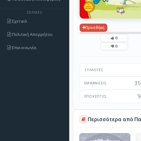
ΣΕΛΊΔΕΣ
Σχετικά
Προσθήκη
Πολιτική Απορρήτου
0
0
Επικοινωνία
ΣΥΛΛΟΓΈΣ
35
ΕΜΦΑΝΊΣΕΙΣ
9
ΕΠΙΣΚΈΠΤΕΣ
Περισσότερα από Παι