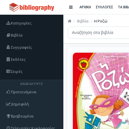
ΑΡΧΙΚΗ
ΣΥΛΛΟΓΕΣ
ΤΑ ΒΙ
Βιβλία
Η Ροζώ
Κατηγορίες
Βιβλία
Συγγραφείς
Εκδότες
Σειρές
ΑΝΑΚΑΛΎΨΤΕ
Προτεινόμενα
Δημοφιλή
Βραβευμένα
Τελευταίες Κυκλοφορίες