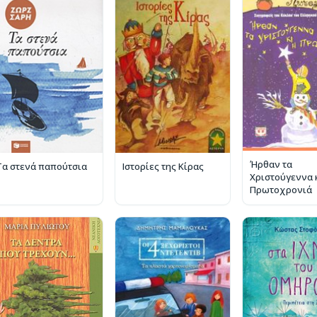
Ήρθαν τα
Τα στενά παπούτσια
Ιστορίες της Κίρας
Χριστούγεννα κ
Πρωτοχρονιά