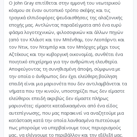
Ο John Gray επιτίθεται στην εμμονή του νεωτερικού
κόσμου σε έναν ουτοπικό τρόπο σκέψης και τις
τραγικά ελπιδοφόρες ψευδαισθήσεις της αλαζονικής
εποχής μας. Αντλώντας παραδείγματα από ένα ευρύ
φάσμα λογοτεχνικών, φιλοσοφικών και άλλων πηγών
(από τον Κλάιστ και τον Μπένθαμ, τον Λεοπάρντι και
τον Ντικ, τον Ντεμπόρ και τον Μπόρχες μέχρι τους
Αζτέκους και την κυβοργική οικονομία), συνθέτει ένα
ποιητικό επιχείρημα για την ανθρώπινη ελευθερία.
Αποφεύγοντας τη συνηθισμένη άποψη, σύμφωνα με
την οποία ο άνθρωπος δεν έχει ελεύθερη βούληση
επειδή είναι μια μαριονέτα που δεν αντιλαμβάνεται τα
νήματα που την κινούν, υποστηρίζει πως δεν είμαστε
ελεύθεροι επειδή ακριβώς δεν είμαστε πλήρως
μαριονέτες: είμαστε καταδικασμένοι από ένα είδος
αυτεπίγνωσης, που μας παρακινεί να αναζητούμε μια
κατάσταση κατά την οποία λανθασμένα πιστεύουμε
πως μπορούμε να υπερβαίνουμε τους περιορισμούς
μας, να ελέγχουμε το περιβάλλον και την εξέλιξή μας.