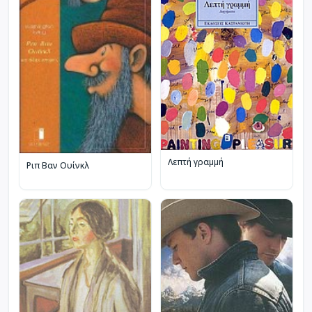
Λεπτή γραμμή
Ριπ Βαν Ουίνκλ