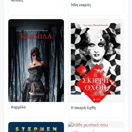
Μπλέιζ
Ήδη νεκρός
Καρμίλα
Η σκιερή όχθη