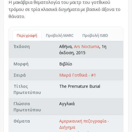
Η μακάβρια θεματολογία του μαιτρ του γοτθικού
τρόμου σε τρία κλασικά διηγήματα με βασικό άξονα το
θάνατο.
Περιγραφή
Προβολή MARC
Προβολή ISBD
Έκδοση
Αθήνα,
Ars Nocturna
, 1η
έκδοση, 2015
Μορφή
Βιβλίο
Σειρά
Μικρά Γοτθικά - #1
Τίτλος
The Premature Burial
Πρωτοτύπου
Γλώσσα
Αγγλικά
Πρωτοτύπου
Θέματα
Αμερικανική πεζογραφία -
Διήγημα