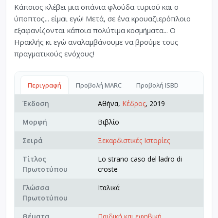
Κάποιος κλέβει μια σπάνια φλούδα τυριού και ο
ύποπτος... είμαι εγώ! Μετά, σε ένα κρουαζιερόπλοιο
εξαφανίζονται κάποια πολύτιμα κοσμήματα... Ο
Ηρακλής κι εγώ αναλαμβάνουμε να βρούμε τους
πραγματικούς ενόχους!
Περιγραφή
Προβολή MARC
Προβολή ISBD
Έκδοση
Αθήνα,
Κέδρος
, 2019
Μορφή
Βιβλίο
Σειρά
Ξεκαρδιστικές Ιστορίες
Τίτλος
Lo strano caso del ladro di
Πρωτοτύπου
croste
Γλώσσα
Ιταλικά
Πρωτοτύπου
Θέματα
Παιδική και εφηβική