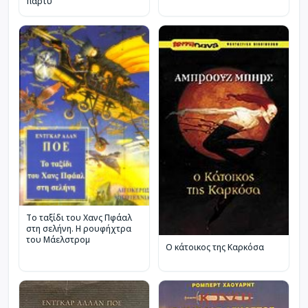
πάρτυ
Το ταξίδι του Χανς Πφάαλ
στη σελήνη. Η ρουφήχτρα
του Μάελστρομ
Ο κάτοικος της Καρκόσα