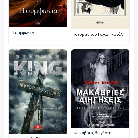
Η συμφωνία
Ιστορίες του Γκραν Γκινιόλ
Μακάβριες διηγήσεις