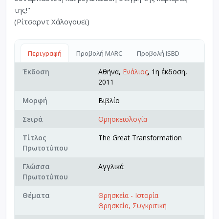
της!"
(Ρίτσαρντ Χάλογουεϊ)
Περιγραφή
Προβολή MARC
Προβολή ISBD
Έκδοση
Αθήνα,
Ενάλιος
, 1η έκδοση,
2011
Μορφή
Βιβλίο
Σειρά
Θρησκειολογία
Τίτλος
The Great Transformation
Πρωτοτύπου
Γλώσσα
Αγγλικά
Πρωτοτύπου
Θέματα
Θρησκεία - Ιστορία
Θρησκεία, Συγκριτική