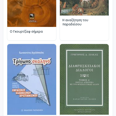
Η αναζήτηση του
παραδείσου
Ο Γκουρτζίεφ σήμερα