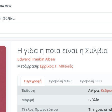
ΒΛΙΑ ΜΟΥ
ι η Σύλβια
Η γιδα η ποια ειναι η Συλβια
Edward Franklin Albee
Μετάφραση:
Ερρίκος Γ. Μπελιές
Περιγραφή
Προβολή MARC
Προβολή ISBD
Έκδοση
Αθήνα,
Κέδρο
Μορφή
Βιβλίο
Τίτλος Πρωτοτύπου
The goat or wh