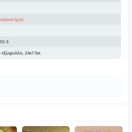
εατρικά έργα
55-3
ό εξώφυλλο, 24x17εκ.