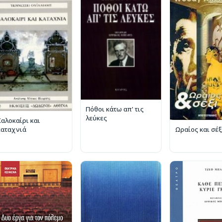
Πόθοι κάτω απ' τις
λεύκες
Καλοκαίρι και
καταχνιά
Ωραίος και σέξ