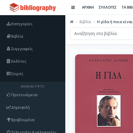
ΑΡΧΙΚΗ
ΣΥΛΛΟΓΕΣ
ΤΑ ΒΙ
Βιβλία
Η γίδα ή ποια είνα
Κατηγορίες
Βιβλία
Συγγραφείς
Εκδότες
Σειρές
ΑΝΑΚΑΛΎΨΤΕ
Προτεινόμενα
Δημοφιλή
Βραβευμένα
Τελευταίες Κυκλοφορίες