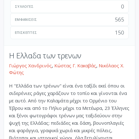
0
ΣΥΛΛΟΓΈΣ
565
ΕΜΦΑΝΊΣΕΙΣ
150
ΕΠΙΣΚΈΠΤΕΣ
Η Ελλαδα των τρενων
Γιώργος Χανδρινός
,
Κώστας Γ. Κακαβάς
,
Νικόλαος Χ.
Φώτης
Η "Ελλάδα των τρένων" είναι ένα ταξίδι εκεί όπου οι
σιδερένιες ράγες χαράζουν το τοπίο και γίνονται ένα
με αυτό. Από την Καλαμάτα μέχρι το Ορμένιο του
Έβρου και από το Πήλιο μέχρι τα Μετέωρα, 23 Έλληνες
και ξένοι φωτογράφοι τρένων μας ταξιδεύουν στην
ψυχή της Ελλάδας: πεδιάδες και δάση, βουνοπλαγιές
και φαράγγια, γραφικά χωριά και μικρές πόλεις,
βιότοποι και ιστορικοί χώροι, όλα ξετυλίγονται