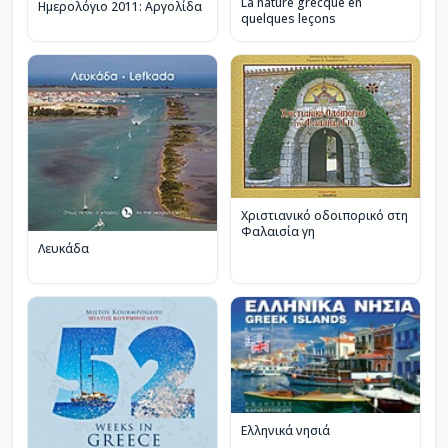
La nature grecque en
Ημερολόγιο 2011: Αργολίδα
quelques leçons
Χριστιανικό οδοιπορικό στη
Φαλαισία γη
Λευκάδα
Ελληνικά νησιά