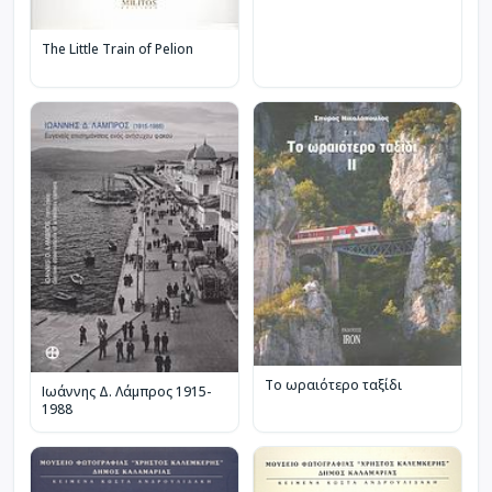
The Little Train of Pelion
Το ωραιότερο ταξίδι
Ιωάννης Δ. Λάμπρος 1915-
1988