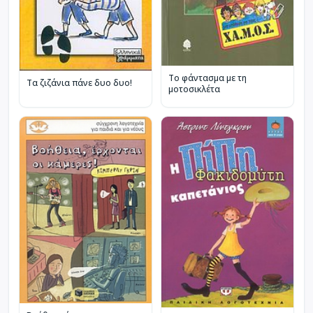
Το φάντασμα με τη
Τα ζιζάνια πάνε δυο δυο!
μοτοσικλέτα