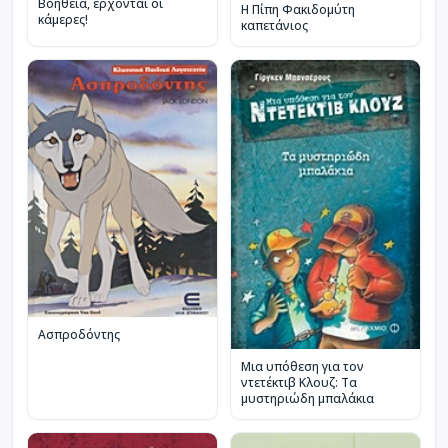
Βοήθεια, έρχονται οι
Η Πίπη Φακιδομύτη
κάμερες!
καπετάνιος
Ασπροδόντης
Μια υπόθεση για τον
ντετέκτιβ Κλουζ: Τα
μυστηριώδη μπαλάκια