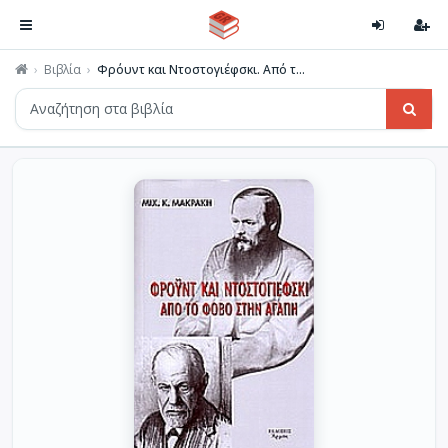
Βιβλία
Φρόυντ και Ντοστογιέφσκι. Από τ...