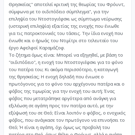
Θρησκείας" αποτελεί κριτική της θεωρίας του Φρόυντ,
σύμφωνα με το οιδιπόδειο σύμπλεγμα", για την
επιληψία του Ντοστογιέφσκι ως σύμπτωμα νεύρωσης
(υστερική επιληψία) εξαιτίας της ενοχής που ένιωθε
για τις πατροκτονικές του τάσεις. Την ίδια ενοχή που
ένιωθε και ο ήρωάς του Ντιμίτρι στο τελευταίο του
έργο Αφελφοί Καραμάζοφ.
Το ζήτημα όμως είναι: Μπορεί να εξηγηθεί, με βάση το
"οιδιπόδειο", η ενοχή του Ντοστογιέφσκι για το φόνο
του πατέρα του; Κι ακόμα περισσότερο, η καταγωγή
της θρησκείας; Η ενοχή δηλαδή που ένιωσε ο
πρωτόγονος για το φόνο του αρχέγονου πατέρα και ο
φόβος της τιμωρίας για την ενοχή του αυτή; Ένας
φόβος που μετατράπηκε αργότερα από ανάγκη για
εξιλέωση σε αγάπη προς τον πατέρα αυτό, με την
εξύψωσή του σε Θεό; Είναι λοιπόν ο φόβος, ο ενοχικός
φόβος, που ανάγκασε τον πρωτόγονο να επινοήσει το
Θεό; Ή είναι η αγάπη, όχι όμως ως προβολή του
πατέρα στο Θεό, όπως θέλει ο Φρόυντ, αλλά η αγάπη