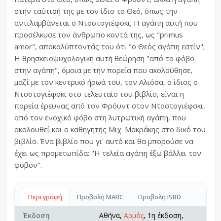
στην ταύτισή της με τον ίδιο το Θεό, όπως την
αντιλαμβάνεται ο Ντοστογιέφσκι; Η αγάπη αυτή που
προσέλκυσε τον άνθρωπο κοντά της, ως "primus
amor", αποκαλύπτοντάς του ότι "ο Θεός αγάπη εστίν";
Η θρησκειοψυχολογική αυτή θεώρηση "από το φόβο
στην αγάπη", όμοια με την πορεία που ακολούθησε,
μαζί με τον κεντρικό ήρωά του, τον Αλιόσα, ο ίδιος ο
Ντοστογιέφσκι στο τελευταίο του βιβλίο, είναι η
πορεία έρευνας από τον Φρόυντ στον Ντοστογιέφσκι,
από τον ενοχικό φόβο στη λυτρωτική αγάπη, που
ακολουθεί και ο καθηγητής Μιχ. Μακράκης στο δικό του
βιβλίο. Ένα βιβλίο που γι' αυτό και θα μπορούσε να
έχει ως προμετωπίδα: "Η τελεία αγάπη έξω βάλλει τον
φόβον".
Περιγραφή
Προβολή MARC
Προβολή ISBD
Έκδοση
Αθήνα,
Αρμός
, 1η έκδοση,