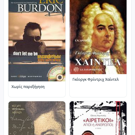
Γκέοργκ Φρίντριχ Χαίντελ
Χωρίς παρεξήγηση