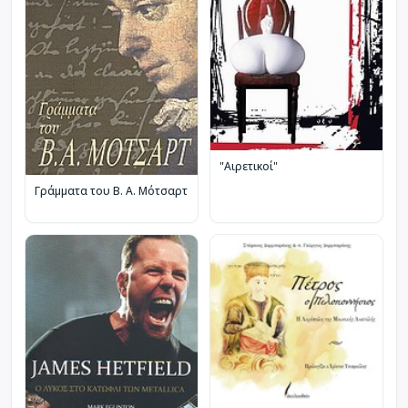
"Αιρετικοί"
Γράμματα του Β. Α. Μότσαρτ