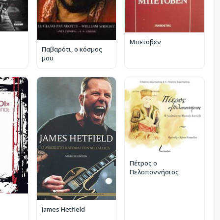
Μπετόβεν
Παβαρότι, ο κόσμος
μου
Πέτρος ο
Πελοποννήσιος
James Hetfield