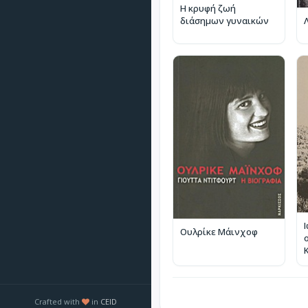
Η κρυφή ζωή
διάσημων γυναικών
Ουλρίκε Μάινχοφ
Crafted with
in
CEID