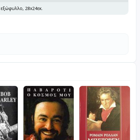
 εξώφυλλο, 28x24εκ.