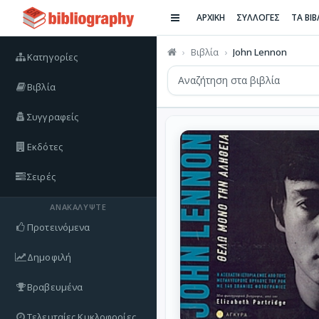
ΑΡΧΙΚΗ
ΣΥΛΛΟΓΕΣ
ΤΑ ΒΙ
Βιβλία
John Lennon
Κατηγορίες
Βιβλία
Συγγραφείς
Εκδότες
Σειρές
ΑΝΑΚΑΛΎΨΤΕ
Προτεινόμενα
Δημοφιλή
Βραβευμένα
Τελευταίες Κυκλοφορίες