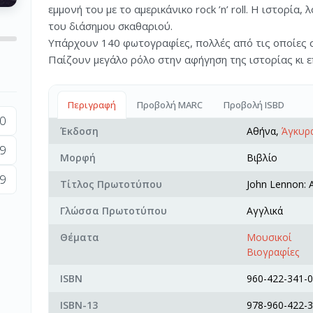
εμμονή του με το αμερικάνικο rock ’n’ roll. Η ιστορία
του διάσημου σκαθαριού.
Υπάρχουν 140 φωτογραφίες, πολλές από τις οποίες σ
Παίζουν μεγάλο ρόλο στην αφήγηση της ιστορίας κι ε
Περιγραφή
Προβολή MARC
Προβολή ISBD
0
Έκδοση
Αθήνα,
Άγκυρ
9
Μορφή
Βιβλίο
9
Τίτλος Πρωτοτύπου
John Lennon: Al
Γλώσσα Πρωτοτύπου
Αγγλικά
Θέματα
Μουσικοί
Βιογραφίες
ISBN
960-422-341-0
ISBN-13
978-960-422-3