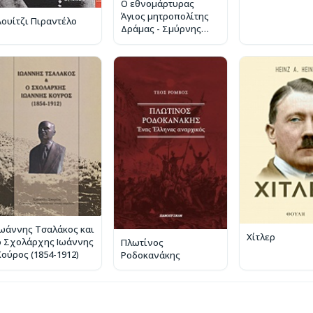
Ο εθνομάρτυρας
Άγιος μητροπολίτης
Λουίτζι Πιραντέλο
Δράμας - Σμύρνης
Χρυσόστομος
Ιωάννης Τσαλάκος και
Χίτλερ
ο Σχολάρχης Ιωάννης
Πλωτίνος
Κούρος (1854-1912)
Ροδοκανάκης