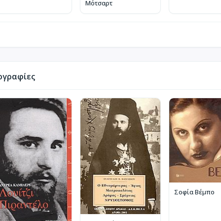
Μότσαρτ
ογραφίες
Σοφία Βέμπο