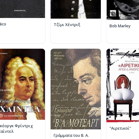
Nico
Τζίμι Χέντριξ
Bob Marley
Γκέοργκ Φρίντριχ
"Αιρετικοί"
Χαίντελ
Γράμματα του Β. Α.