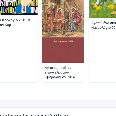
Ημερολόγιο 2011 με
Αγαπώ ένα σκυ
τον Κυρ
Ημερολόγιο 20
Άγιοι προστάτες
επαγγελμάτων:
Ημερολόγιον 2014
οελληνική λογοτεχνία - Συλλογές