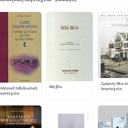
Σμύρνη: Μια π
Μη βία
Ελληνική ταξιδιωτική
λογοτεχνία
λογοτεχνία