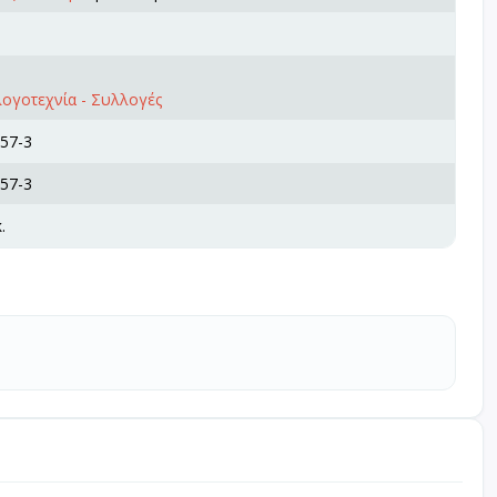
ογοτεχνία - Συλλογές
57-3
57-3
.