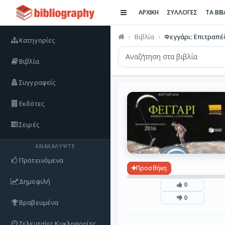
ΑΡΧΙΚΗ
ΣΥΛΛΟΓΕΣ
ΤΑ ΒΙ
Βιβλία
Φεγγάρι: Επιτραπέζ
Κατηγορίες
Βιβλία
Συγγραφείς
Εκδότες
Σειρές
ΑΝΑΚΑΛΎΨΤΕ
Προτεινόμενα
Προσθήκη
Δημοφιλή
0
0
Βραβευμένα
Τελευταίες Κυκλοφορίες