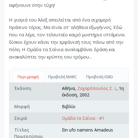
αφήνουνε στην τύχη!
Η γιαγιά του Άλεξ απειλείται από ένα σιχαμερό
πράσινο τέρας. Μα είναι στ' αλήθεια εξωγήινος; Εδώ
που τα λέμε, τον τελευταίο καιρό μυστήριο ιπτάμενοι
δίσκοι έχουν κάνει την εμφάνισή τους πάνω από την
πόλη. Η Ομάδα τα Σαΐνια αναλαμβάνει δράση και
ανακαλύπτει την κρύπτη του τρόμου...
Περιγραφή
Προβολή MARC
Προβολή ISBD
Έκδοση
Αθήνα,
Ζαχαρόπουλος Σ. Ι.
, 1η
έκδοση, 2002
Μορφή
Βιβλίο
Σειρά
Ομάδα τα Σαΐνια - #1
Τίτλος
Ein ufo namens Amadeus
Πρωτοτύπου