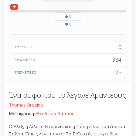
0
0
0
ΣΥΛΛΟΓΈΣ
384
ΕΜΦΑΝΊΣΕΙΣ
126
ΕΠΙΣΚΈΠΤΕΣ
Ένα ουφο που το λεγανε Αμαντεους
Thomas Brezina
Μετάφραση:
Θεοδώρα Κάππου
Ο Άλεξ, η Λίλο, ο Ντομινίκ και η Πόπη είναι τα τέσσερα
Σαΐνια. Όπως λένε πάντα: Τα Σαΐνια ό,τι τύχει δεν