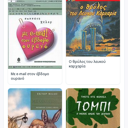
Ο θρύλος του λευκού
καρχαρία
Με e-mail στον έβδομο
ουρανό