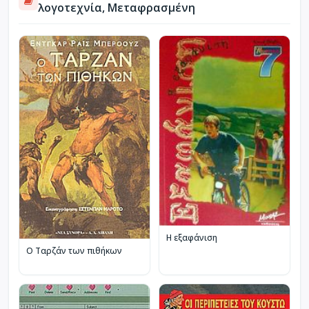
λογοτεχνία, Μεταφρασμένη
Η εξαφάνιση
Ο Ταρζάν των πιθήκων