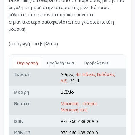
Duke Ellington θεωρείται από τις παρουσίες με την πιο
μεγάλη επιρροή στην ιστορία της jazz. Κάποιοι,
μάλιστα, πιστεύουν ότι πρόκειται για το
σημαντικότερο σαξοφωνίστα που γνώρισε ποτέ η
μουσική.
(εισαγωγή του βιβλίου)
Περιγραφή
Προβολή MARC
Προβολή ISBD
Έκδοση
Αθήνα,
4π Ειδικές Εκδόσεις
Α.Ε.
, 2011
Μορφή
Βιβλίο
Θέματα
Μουσική - Ιστορία
Μουσική τζαζ
ISBN
978-960-488-209-0
ISBN-13
978-960-488-209-0