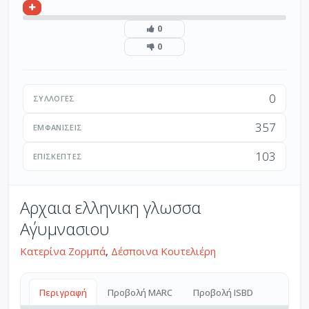
0
0
0
ΣΥΛΛΟΓΈΣ
357
ΕΜΦΑΝΊΣΕΙΣ
103
ΕΠΙΣΚΈΠΤΕΣ
Αρχαια ελληνικη γλωσσα
Α΄γυμνασιου
Κατερίνα Ζορμπά
,
Δέσποινα Κουτελιέρη
Περιγραφή
Προβολή MARC
Προβολή ISBD