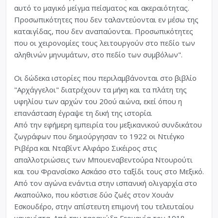
αυτό το μαγικό μείγμα πείσματος και ακεραιότητας.
Προσωπικότητες που δεν ταλαντεύονται εν μέσω της
καταιγίδας, που δεν αναπαύονται. Προσωπικότητες
που οι χειρονομίες τους λειτουργούν στο πεδίο των
αληθινών μηνυμάτων, στο πεδίο των συμβόλων".
Οι δώδεκα ιστορίες που περιλαμβάνονται στο βιβλίο
"Αρχάγγελοι" διατρέχουν τα μήκη και τα πλάτη της
υφηλίου των αρχών του 20ού αιώνα, εκεί όπου η
επανάσταση έγραψε τη δική της ιστορία.
Από την εφήμερη εμπειρία του μεξικανικού συνδικάτου
ζωγράφων που δημιούργησαν το 1922 οι Ντιέγκο
Ριβέρα και Νταβίντ Αλφάρο Σικέιρος στις
απαλλοτριώσεις των Μπουεναβεντούρα Ντουρούτι
και του Φρανσίσκο Ασκάσο στο ταξίδι τους στο Μεξικό.
Από τον αγώνα ενάντια στην ισπανική ολιγαρχία στο
Ακαπούλκο, που κόστισε δύο ζωές στον Χουάν
Εσκουδέρο, στην απίστευτη επιμονή του τελευταίου
μαγονίστα. Από την ταραχώδη Γερμανία του 1918-