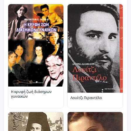
Η κρυφή ζωή διάσημων
γυναικών
Λουίτζι Πιραντέλο