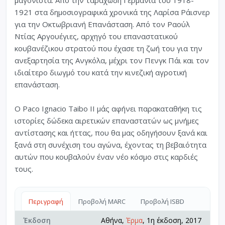
1921 στα δημοσιογραφικά χρονικά της Λαρίσα Ράισνερ
για την Οκτωβριανή Επανάσταση. Από τον Ραούλ
Ντίας Αργουέγιες, αρχηγό του επαναστατικού
κουβανέζικου στρατού που έχασε τη ζωή του για την
ανεξαρτησία της Ανγκόλα, μέχρι τον Πενγκ Πάι και τον
ιδιαίτερο διωγμό του κατά την κινεζική αγροτική
επανάσταση.
Ο Paco Ignacio Taibo II μάς αφήνει παρακαταθήκη τις
ιστορίες δώδεκα αιρετικών επαναστατών ως μνήμες
αντίστασης και ήττας, που θα μας οδηγήσουν ξανά και
ξανά στη συνέχιση του αγώνα, έχοντας τη βεβαιότητα
αυτών που κουβαλούν έναν νέο κόσμο στις καρδιές
τους.
Περιγραφή
Προβολή MARC
Προβολή ISBD
Έκδοση
Αθήνα,
Έρμα
, 1η έκδοση, 2017