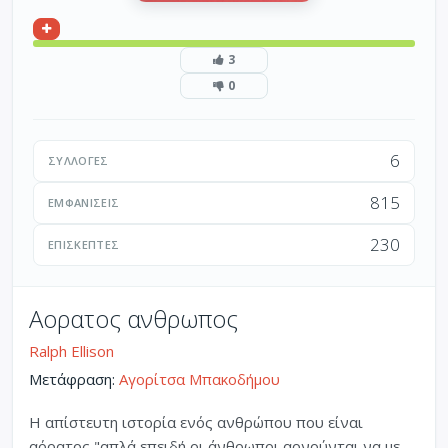
3
0
6
ΣΥΛΛΟΓΈΣ
815
ΕΜΦΑΝΊΣΕΙΣ
230
ΕΠΙΣΚΈΠΤΕΣ
Αορατος ανθρωπος
Ralph Ellison
Μετάφραση:
Αγορίτσα Μπακοδήμου
Η απίστευτη ιστορία ενός ανθρώπου που είναι
αόρατος "απλά επειδή οι άνθρωποι αρνούνται να με