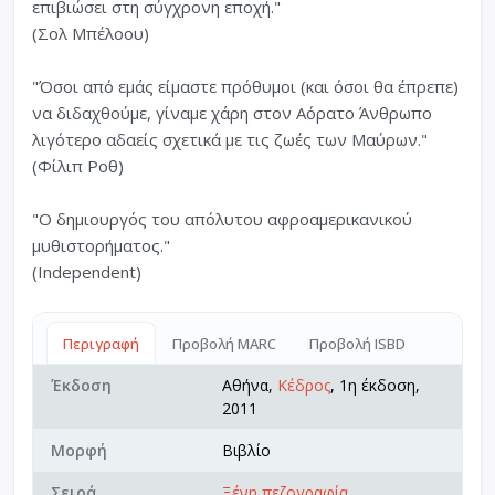
επιβιώσει στη σύγχρονη εποχή."
(Σολ Μπέλοου)
"Όσοι από εμάς είμαστε πρόθυμοι (και όσοι θα έπρεπε)
να διδαχθούμε, γίναμε χάρη στον Αόρατο Άνθρωπο
λιγότερο αδαείς σχετικά με τις ζωές των Μαύρων."
(Φίλιπ Ροθ)
"Ο δημιουργός του απόλυτου αφροαμερικανικού
μυθιστορήματος."
(Independent)
Περιγραφή
Προβολή MARC
Προβολή ISBD
Έκδοση
Αθήνα,
Κέδρος
, 1η έκδοση,
2011
Μορφή
Βιβλίο
Σειρά
Ξένη πεζογραφία