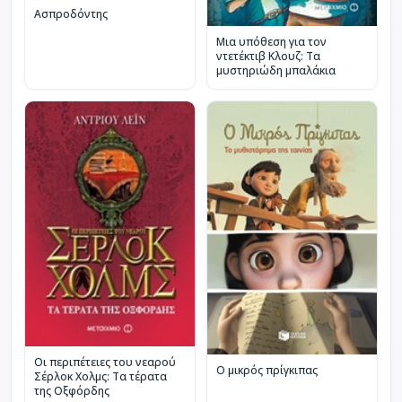
Ασπροδόντης
Μια υπόθεση για τον
ντετέκτιβ Κλουζ: Τα
μυστηριώδη μπαλάκια
Οι περιπέτειες του νεαρού
Ο μικρός πρίγκιπας
Σέρλοκ Χολμς: Τα τέρατα
της Οξφόρδης