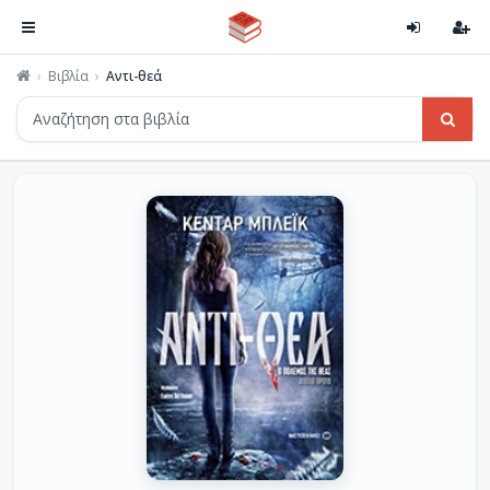
Βιβλία
Αντι-θεά