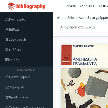
ΑΡΧΙΚΗ
ΣΥΛΛΟΓΕΣ
ΤΑ ΒΙ
Βιβλία
Ανεπίδοτα γράμμα
Κατηγορίες
Βιβλία
Συγγραφείς
Εκδότες
Σειρές
ΑΝΑΚΑΛΎΨΤΕ
Προτεινόμενα
Δημοφιλή
Βραβευμένα
Τελευταίες Κυκλοφορίες