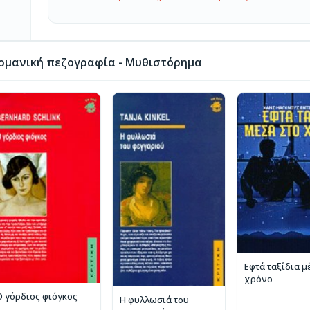
ρμανική πεζογραφία - Μυθιστόρημα
Εφτά ταξίδια μ
χρόνο
Ο γόρδιος φιόγκος
Η φυλλωσιά του