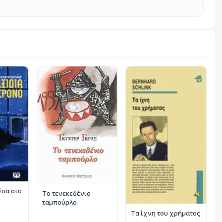
έσα στο
Το τενεκεδένιο
ταμπούρλο
Τα ίχνη του χρήματος