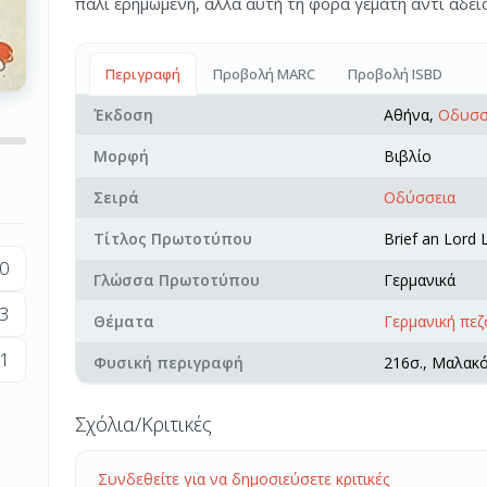
πάλι ερημωμένη, αλλά αυτή τη φορά γεμάτη αντί άδει
Περιγραφή
Προβολή MARC
Προβολή ISBD
Έκδοση
Αθήνα,
Οδυσσ
Μορφή
Βιβλίο
Σειρά
Οδύσσεια
Τίτλος Πρωτοτύπου
Brief an Lord L
0
Γλώσσα Πρωτοτύπου
Γερμανικά
3
Θέματα
Γερμανική πε
1
Φυσική περιγραφή
216σ., Μαλακ
Σχόλια/Κριτικές
Συνδεθείτε για να δημοσιεύσετε κριτικές