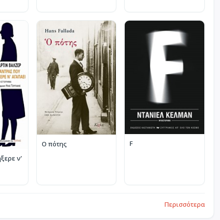
F
Ο πότης
ξερε ν’
Περισσότερα