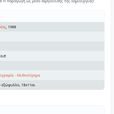
α! Η παραγωγή ως μέσο εκμηδένισης της δημιουργίας!
έας
, 1988
iszt
ζογραφία - Μυθιστόρημα
ό εξώφυλλο, 18x11εκ.