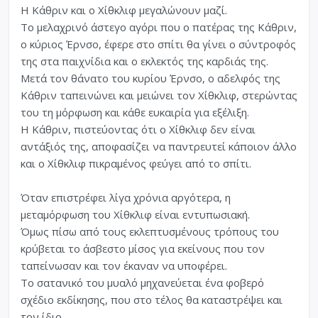
Η Κάθριν και ο Χίθκλιφ μεγαλώνουν μαζί.
Το μελαχρινό άστεγο αγόρι που ο πατέρας της Κάθριν,
o κύριος Έρνσο, έφερε στο σπίτι θα γίνει ο σύντροφός
της στα παιχνίδια και ο εκλεκτός της καρδιάς της.
Μετά τον θάνατο του κυρίου Έρνσο, ο αδελφός της
Κάθριν ταπεινώνει και μειώνει τον Χίθκλιφ, στερώντας
του τη μόρφωση και κάθε ευκαιρία για εξέλιξη.
Η Κάθριν, πιστεύοντας ότι ο Χίθκλιφ δεν είναι
αντάξιός της, αποφασίζει να παντρευτεί κάποιον άλλο
και ο Χίθκλιφ πικραμένος φεύγει από το σπίτι.
Όταν επιστρέφει λίγα χρόνια αργότερα, η
μεταμόρφωση του Χίθκλιφ είναι εντυπωσιακή.
Όμως πίσω από τους εκλεπτυσμένους τρόπους του
κρύβεται το άσβεστο μίσος για εκείνους που τον
ταπείνωσαν και τον έκαναν να υποφέρει.
Το σατανικό του μυαλό μηχανεύεται ένα φοβερό
σχέδιο εκδίκησης, που στο τέλος θα καταστρέψει και
τον ίδιο.