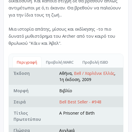
δικαιοσύνη. Και κάποια στιγμή δε θα βρεθούν απλώς
αντιμέτωποι με ό,τι έκαναν. Θα βρεθούν να παλεύουν
για την ίδια τους τη ζωή...
Μια ιστορία απάτης, μίσους και εκδίκησης -το πιο
δυνατό μυθιστόρημα του Archer από τον καιρό του
θρυλικού "Κάιν και Άβελ".
Περιγραφή
Προβολή MARC
Προβολή ISBD
Έκδοση
Αθήνα,
Bell / Χαρλένικ Ελλάς
,
1η έκδοση, 2009
Μορφή
Βιβλίο
Σειρά
Bell Best Seller - #948
Τίτλος
A Prisoner of Birth
Πρωτοτύπου
Γλώσσα
Αγγλικά