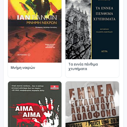
Τα εννέα πένθιμα
Μνήμη νεκρών
χτυπήματα