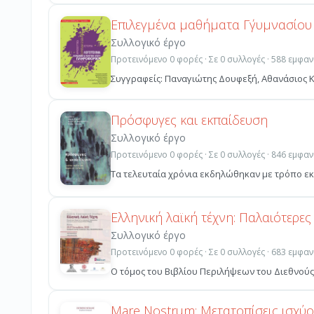
Επιλεγμένα μαθήματα Γ΄γυμνασίου
Συλλογικό έργο
Προτεινόμενο 0 φορές · Σε 0 συλλογές · 588 εμφαν
Συγγραφείς: Παναγιώτης Δουφεξή, Αθαν
Πρόσφυγες και εκπαίδευση
Συλλογικό έργο
Προτεινόμενο 0 φορές · Σε 0 συλλογές · 846 εμφαν
Τα τελευταία χρόνια εκδηλώθηκαν με τρόπο εκρ
Ελληνική λαϊκή τέχνη: Παλαιότερες
Συλλογικό έργο
Προτεινόμενο 0 φορές · Σε 0 συλλογές · 683 εμφαν
Ο τόμος του Βιβλίου Περιλήψεων του Διεθνούς 
Mare Nostrum: Μετατοπίσεις ισχύο