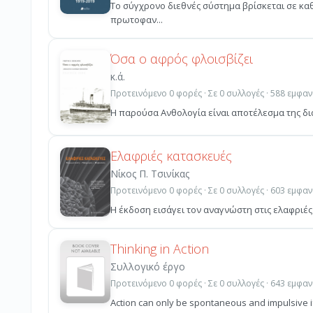
Το σύγχρονο διεθνές σύστημα βρίσκεται σε κα
πρωτοφαν...
Όσα ο αφρός φλοισβίζει
κ.ά.
Προτεινόμενο 0 φορές · Σε 0 συλλογές · 588 εμφαν
Η παρούσα Ανθολογία είναι αποτέλεσμα της δι
Ελαφριές κατασκευές
Νίκος Π. Τσινίκας
Προτεινόμενο 0 φορές · Σε 0 συλλογές · 603 εμφαν
Η έκδοση εισάγει τον αναγνώστη στις ελαφριές
Thinking in Action
Συλλογικό έργο
Προτεινόμενο 0 φορές · Σε 0 συλλογές · 643 εμφαν
Action can only be spontaneous and impulsive if