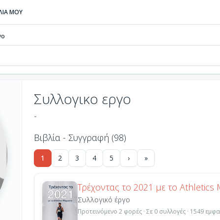
ΒΛΙΑ ΜΟΥ
γο
Συλλογικο εργο
-
Βιβλία - Συγγραφή (98)
1
2
3
4
5
›
»
Τρέχοντας το 2021 με το Athletics
Συλλογικό έργο
Προτεινόμενο 2 φορές · Σε 0 συλλογές · 1549 εμφα