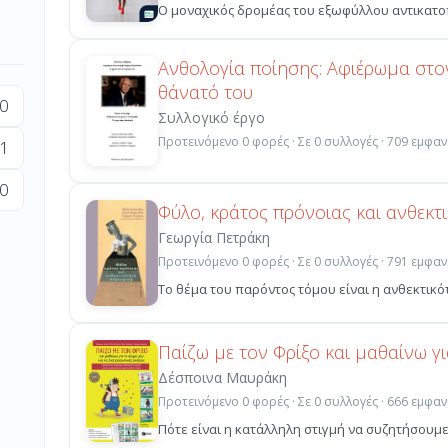
Ο μοναχικός δρομέας του εξωφύλλου αντικατοπτρ
Ανθολογία ποίησης: Αφιέρωμα στο
θάνατό του
0
Συλλογικό έργο
Προτεινόμενο 0 φορές · Σε 0 συλλογές · 709 εμφαν
1
0
Φύλο, κράτος πρόνοιας και ανθεκτ
Γεωργία Πετράκη
Προτεινόμενο 0 φορές · Σε 0 συλλογές · 791 εμφαν
Το θέμα του παρόντος τόμου είναι η ανθεκτικότ
Παίζω με τον Φρίξο και μαθαίνω γι
Δέσποινα Μαυράκη
Προτεινόμενο 0 φορές · Σε 0 συλλογές · 666 εμφαν
Πότε είναι η κατάλληλη στιγμή να συζητήσουμε 