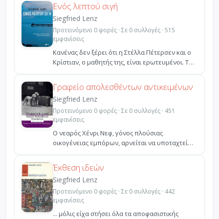
Ενός λεπτού σιγή
Siegfried Lenz
Προτεινόμενο 0 φορές · Σε 0 συλλογές · 515
εμφανίσεις
Κανένας δεν ξέρει ότι η Στέλλα Πέτερσεν και ο
Κρίστιαν, ο µαθητής της, είναι ερωτευµένοι. Το
βιβλίο ...
Γραφείο απολεσθέντων αντικειμένων
Siegfried Lenz
Προτεινόμενο 0 φορές · Σε 0 συλλογές · 451
εμφανίσεις
Ο νεαρός Χένρι Νεφ, γόνος πλούσιας
οικογένειας εμπόρων, αρνείται να υποταχτεί
στο πνεύμα της σύγχρον...
Έκθεση ιδεών
Siegfried Lenz
Προτεινόμενο 0 φορές · Σε 0 συλλογές · 442
εμφανίσεις
... μόλις είχα στήσει όλα τα αποφασιστικής