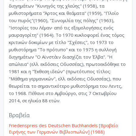
διηγημάτων "Κυνηγός της χλεύης" (1958), τα
μυθιστορήματα "Άρτος και θεάματα" (1959), "Πλοίο
του πυρός"(1960), "Συνομιλία της πόλης" (1963),
"Ιστορίες του Λέμαν· από τις εξομολογήσεις ενός
μαυραγορίτη" (1964). Το 1970 κυκλοφορεί ένας τόμος
κριτικών δοκιμίων με τίτλο "Σχέσεις", το 1973 το
μυθιστόρημα "Το πρότυπο" και το 1975 η συλλογή
διηγημάτων "Ο Αϊνστάιν διασχίζει τον Έλβα". "Η
απώλεια" (ελλ. εκδόσεις Οδυσσέας), πρωτοεκδόθηκε το
1981 και η "Έκθεση ιδεών" (πρωτότυπος τίτλος:
"Μάθημα γερμανικών", ελλ. εκδόσεις Οδυσσέας), που
θεωρείται το σημαντικότερο μυθιστόρημα του Λεντς,
το 1968. Πέθανε στο Αμβούργο, στις 7 Οκτωβρίου
2014, σε ηλικία 88 ετών.
Βραβεία
Friedenspreis des Deutschen Buchhandels [Βραβείο
Ειρήνης των Γερμανών Βιβλιοπωλών] (1988)