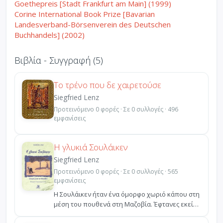
Goethepreis [Stadt Frankfurt am Main] (1999)
Corine International Book Prize [Bavarian
Landesverband-Börsenverein des Deutschen
Buchhandels] (2002)
Βιβλία - Συγγραφή (5)
Το τρένο που δε χαιρετούσε
Siegfried Lenz
Προτεινόμενο 0 φορές · Σε 0 συλλογές · 496
εμφανίσεις
Η γλυκιά Σουλάικεν
Siegfried Lenz
Προτεινόμενο 0 φορές · Σε 0 συλλογές · 565
εμφανίσεις
Η Σουλάικεν ήταν ένα όμορφο χωριό κάπου στη
μέση του πουθενά στη Μαζοβία. Έφτανες εκεί
-όπως άλλωστε...