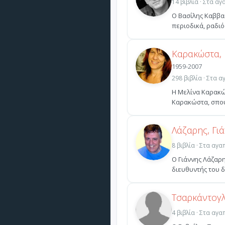
14 βιβλία · Στα α
O Bασίλης Kαββα
περιοδικά, ραδιό
Καρακώστα, 
1959-2007
298 βιβλία · Στα 
Η Μελίνα Καρακώσ
Καρακώστα, σπού
Λάζαρης, Γι
8 βιβλία · Στα αγ
Ο Γιάννης Λάζαρη
διευθυντής του δι
Τσαρκάντογλ
4 βιβλία · Στα αγ