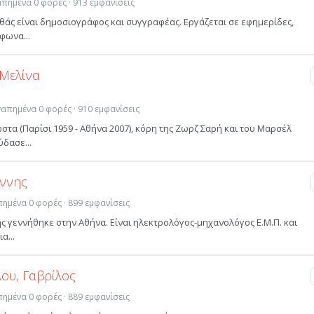
γαπημένα 0 φορές · 913 εμφανίσεις
θάς είναι δημοσιογράφος και συγγραφέας. Εργάζεται σε εφημερίδες,
φωνα...
Μελίνα
αγαπημένα 0 φορές · 910 εμφανίσεις
τα (Παρίσι 1959 - Αθήνα 2007), κόρη της Ζωρζ Σαρή και του Μαρσέλ
δασε...
άννης
απημένα 0 φορές · 899 εμφανίσεις
ς γεννήθηκε στην Αθήνα. Είναι ηλεκτρολόγος-μηχανολόγος Ε.Μ.Π. και
α...
ου, Γαβρίλος
απημένα 0 φορές · 889 εμφανίσεις