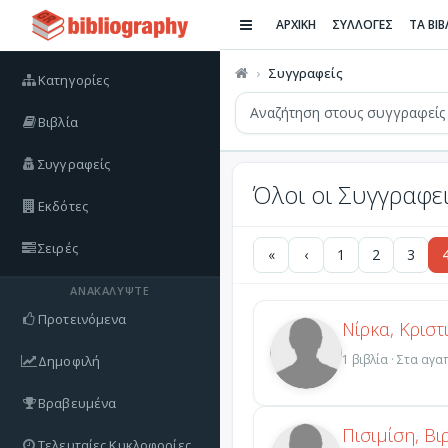
ΑΡΧΙΚΗ
ΣΥΛΛΟΓΕΣ
ΤΑ ΒΙ
Συγγραφείς
Κατηγορίες
Βιβλία
Συγγραφείς
Όλοι οι Συγγραφε
Εκδότες
Σειρές
«
‹
1
2
3
ΑΝΑΚΑΛΎΨΤΕ
Προτεινόμενα
Νίρκα, Κριστ
1 βιβλία · Στα αγ
Δημοφιλή
Βραβευμένα
Πισιμίση, Βι
Τελευταίες Κυκλοφορίες