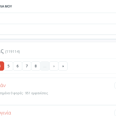
ΒΛΙΑ ΜΟΥ
ις
(119114)
4
5
6
7
8
…
›
»
ιάν
απημένα 0 φορές · 951 εμφανίσεις
ργινία