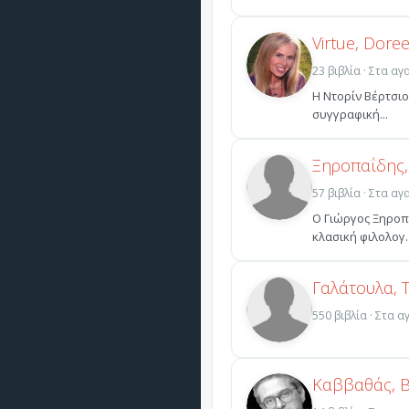
Virtue, Dore
23 βιβλία · Στα α
Η Ντορίν Βέρτσιο
συγγραφική...
Ξηροπαΐδης,
57 βιβλία · Στα α
Ο Γιώργος Ξηροπ
κλασική φιλολογ..
Γαλάτουλα, 
550 βιβλία · Στα 
Καββαθάς, 