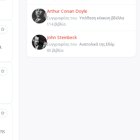
Arthur Conan Doyle
Συγγραφέας του
Υπόθεση κόκκινη βδέλλα
114 βιβλία
John Steinbeck
Συγγραφέας του
Ανατολικά της Εδέμ
θ.
65 βιβλία
της