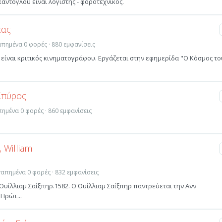
άντογλου είναι λογιστής - φοροτεχνικός.
έας
γαπημένα 0 φορές · 880 εμφανίσεις
είναι κριτικός κινηματογράφου. Εργάζεται στην εφημερίδα "Ο Κόσμος το
Σπύρος
απημένα 0 φορές · 860 εμφανίσεις
 William
αγαπημένα 0 φορές · 832 εμφανίσεις
ο Ουίλλιαμ Σαίξπηρ.1582. Ο Ουίλλιαμ Σαίξπηρ παντρεύεται την Ανν
Πρώτ...