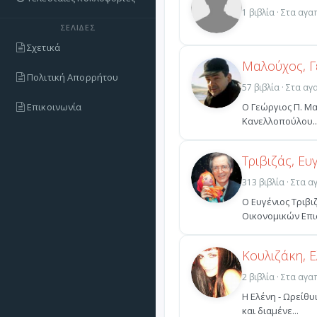
1 βιβλία · Στα αγ
ΣΕΛΊΔΕΣ
Σχετικά
Μαλούχος, Γ
Πολιτική Απορρήτου
57 βιβλία · Στα α
Επικοινωνία
Ο Γεώργιος Π. Μα
Κανελλοπούλου..
Τριβιζάς, Ευ
313 βιβλία · Στα 
Ο Ευγένιος Τριβι
Οικονομικών Επισ
Κουλιζάκη, Ε
2 βιβλία · Στα αγ
Η Ελένη - Ωρείθυ
και διαμένε...