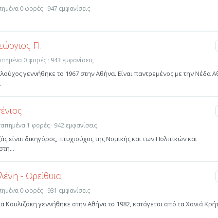
απημένα 0 φορές · 947 εμφανίσεις
εώργιος Π.
γαπημένα 0 φορές · 943 εμφανίσεις
λούχος γεννήθηκε το 1967 στην Αθήνα. Είναι παντρεμένος με την Νέδα Α
.
γένιος
αγαπημένα 1 φορές · 942 εμφανίσεις
ζάς είναι δικηγόρος, πτυχιούχος της Νομικής και των Πολιτικών και
τη...
λένη - Ωρείθυια
απημένα 0 φορές · 931 εμφανίσεις
ια Κουλιζάκη γεννήθηκε στην Αθήνα το 1982, κατάγεται από τα Χανιά Κρή