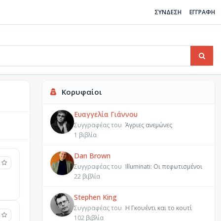
ΣΥΝΔΕΣΗ
ΕΓΓΡΑΦΗ
Κορυφαίοι
Ευαγγελία Γιάννου
Συγγραφέας του
Άγριες ανεμώνες
1 βιβλία
Dan Brown
Συγγραφέας του
Illuminati: Οι πεφωτισμένοι
22 βιβλία
Stephen King
Συγγραφέας του
Η Γκουέντι και το κουτί
102 βιβλία