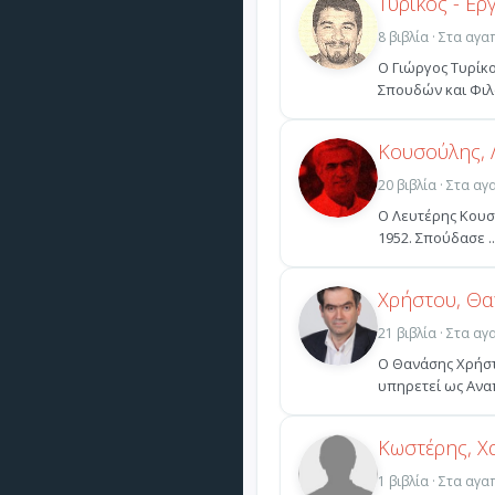
Τυρίκος - Ερ
8 βιβλία · Στα αγ
Ο Γιώργος Τυρίκο
Σπουδών και Φιλο
Κουσούλης, 
20 βιβλία · Στα α
Ο Λευτέρης Κουσο
1952. Σπούδασε ..
Χρήστου, Θ
21 βιβλία · Στα α
Ο Θανάσης Χρήστο
υπηρετεί ως Αναπ
Κωστέρης, 
1 βιβλία · Στα αγ