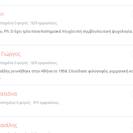
en
γαπημένα 0 φορές · 929 εμφανίσεις
υ, Ph. D έχει τρία πανεπιστημιακά πτυχία στη συμβουλευτική ψυχολογία.
 Γιώργος
γαπημένα 0 φορές · 928 εμφανίσεις
αΐδης γεννήθηκε στην Αθήνα το 1958. Σπούδασε φιλοσοφία, γερμανική κα
.
Τατιάνα
αγαπημένα 0 φορές · 915 εμφανίσεις
Βασίλης