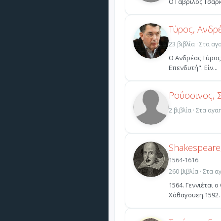
Ο Γαβρίλος Τσαρκ
Τύρος, Ανδρ
23 βιβλία · Στα α
Ο Ανδρέας Τύρος 
Επενδυτή". Είν...
Ρούσσινος, 
2 βιβλία · Στα αγ
Shakespeare,
1564-1616
260 βιβλία · Στα 
1564. Γεννιέται 
Χάθαγουεη.1592. 