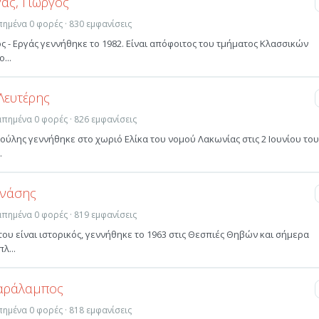
γάς, Γιώργος
απημένα 0 φορές · 830 εμφανίσεις
ς - Εργάς γεννήθηκε το 1982. Είναι απόφοιτος του τμήματος Κλασσικών
...
Λευτέρης
γαπημένα 0 φορές · 826 εμφανίσεις
ύλης γεννήθηκε στο χωριό Ελίκα του νομού Λακωνίας στις 2 Ιουνίου του
.
ανάσης
γαπημένα 0 φορές · 819 εμφανίσεις
υ είναι ιστορικός, γεννήθηκε το 1963 στις Θεσπιές Θηβών και σήμερα
λ...
Χαράλαμπος
απημένα 0 φορές · 818 εμφανίσεις