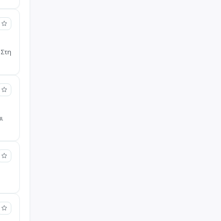
 Στη
ι