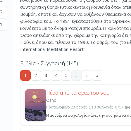
κολλήσουν το παρατσούκλι "ο γκουρού του σεξ", (απ
συντηρητική θρησκευτικοκεντρική κοινωνία όταν απει
7
Βομβάη, οπότε και άρχισαν να αυξάνουν θεαματικά ο
φιλοσοφία του. Το 1981 εγκαταστάθηκε στο Όρεγκον
1
κοινότητα με το όνομα Ρατζνισπουράμ. Η κοινότητα α
Όσσο απελάθηκε από την χώρα με την κατηγορία ότι 
Πούνε, όπου και πέθανε το 1990. Το ασράμ του (το κ
International Meditation Resort".
Βιβλία - Συγγραφή (145)
1
2
3
4
5
…
›
»
Πέρα από τα όρια του νου
Osho
Προτεινόμενο 23 φορές · Σε 3 συλλογές · 8757 εμφ
Η μοντέρνα ψυχολογία κάνει την ανοησία να ανα