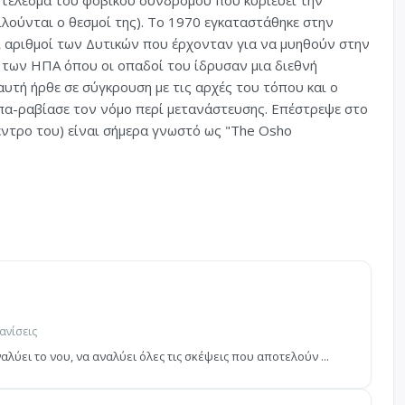
οτέλεσμα του φοβικού συνδρόμου που κυριεύει την
λούνται ο θεσμοί της). Το 1970 εγκαταστάθηκε στην
ι αριθμοί των Δυτικών που έρχονταν για να μυηθούν στην
 των ΗΠΑ όπου οι οπαδοί του ίδρυσαν μια διεθνή
υτή ήρθε σε σύγκρουση με τις αρχές του τόπου και ο
πα-ραβίασε τον νόμο περί μετανάστευσης. Επέστρεψε στο
έντρο του) είναι σήμερα γνωστό ως "The Osho
ανίσεις
λύει το νου, να αναλύει όλες τις σκέψεις που αποτελούν ...