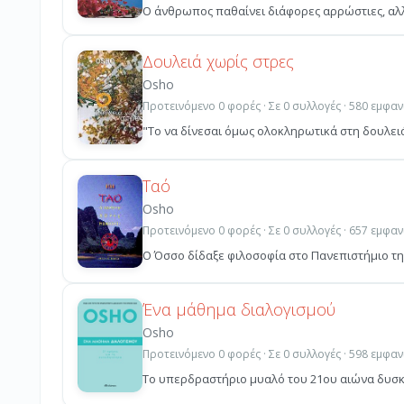
Ο άνθρωπος παθαίνει διάφορες αρρώστιες, αλλά ε
Δουλειά χωρίς στρες
Osho
Προτεινόμενο 0 φορές · Σε 0 συλλογές · 580 εμφαν
"Το να δίνεσαι όμως ολοκληρωτικά στη δουλειά 
Ταό
Osho
Προτεινόμενο 0 φορές · Σε 0 συλλογές · 657 εμφαν
Ο Όσσο δίδαξε φιλοσοφία στο Πανεπιστήμιο της
Ένα μάθημα διαλογισμού
Osho
Προτεινόμενο 0 φορές · Σε 0 συλλογές · 598 εμφαν
Το υπερδραστήριο μυαλό του 21ου αιώνα δυσκολ