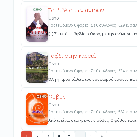
Το βιβλίο των αντρών
Osho
Προτεινόμενο 0 φορές · Σε 0 συλλογές · 629 εμφαν
[...] Σ' αυτό το βιβλίο ο Όσσο, με την ανάλυση 
Ταξίδι στην καρδιά
Osho
Προτεινόμενο 0 φορές · Σε 0 συλλογές · 634 εμφαν
Όλη η προσπάθεια του σουφισμού είναι το πως ν
Φόβος
Osho
Προτεινόμενο 0 φορές · Σε 0 συλλογές · 587 εμφαν
Από τι είναι φτιαγμένος ο φόβος; Ο φόβος είνα
1
2
3
4
5
…
›
»