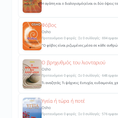
Η αγάπη και ο διαλογισμόςείναι οι δύο όψεις το
Φόβος
Osho
Προτεινόμενο 0 φορές · Σε 0 συλλογές · 694 εμφαν
"Ο φόβος είναι ριζωμένος μέσα σε κάθε ανθρώπι
Ο βρηχυθμός του λιονταριού
Osho
Προτεινόμενο 0 φορές · Σε 0 συλλογές · 648 εμφαν
Τι αναζητάς; Τι ψάχνεις; Ευτυχία, ευδαιμονία, χ
Υγεία ή τώρα ή ποτέ
Osho
Προτεινόμενο 0 φορές · Σε 0 συλλογές · 576 εμφαν