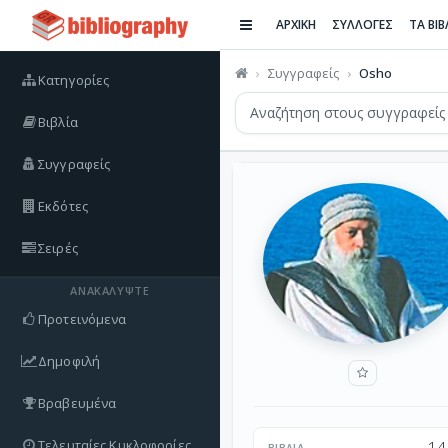
ΑΡΧΙΚΗ
ΣΥΛΛΟΓΕΣ
ΤΑ ΒΙ
Συγγραφείς
Osho
Κατηγορίες
Βιβλία
Συγγραφείς
Εκδότες
Σειρές
ΑΝΑΚΑΛΎΨΤΕ
Προτεινόμενα
Δημοφιλή
Βραβευμένα
Τελευταίες Κυκλοφορίες
14
ΒΙΒΛΊΑ