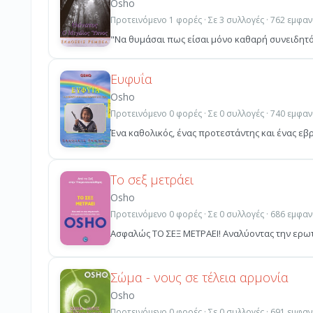
Osho
Προτεινόμενο 1 φορές · Σε 3 συλλογές · 762 εμφαν
"Να θυμάσαι πως είσαι μόνο καθαρή συνειδητότη
Ευφυΐα
Osho
Προτεινόμενο 0 φορές · Σε 0 συλλογές · 740 εμφαν
Ένα καθολικός, ένας προτεστάντης και ένας εβρα
Το σεξ μετράει
Osho
Προτεινόμενο 0 φορές · Σε 0 συλλογές · 686 εμφαν
Ασφαλώς ΤΟ ΣΕΞ ΜΕΤΡΑΕΙ! Αναλύοντας την ερωτι
Σώμα - νους σε τέλεια αρμονία
Osho
Προτεινόμενο 0 φορές · Σε 0 συλλογές · 691 εμφαν