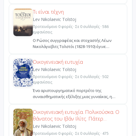
ξένος κό...
Τι είναι τέχνη
Lev Nikolaevic Tolstoj
Προτεινόμενο 0 φορές · Σε 0 συλλογές · 586
εμφανίσεις
Ο Ρώσος συγγραφέας και στοχαστής Λέων
Νικολάγιεβιτς Τολστόι (1828-1910) έγινε
γνωστός κυρίως για τα ...
Οικογενειακή ευτυχία
Lev Nikolaevic Tolstoj
Προτεινόμενο 0 φορές · Σε 0 συλλογές · 502
εμφανίσεις
Ένα αριστουργηµατικό πορτρέτο της
συναισθηµατικής εξέλιξης µιας γυναίκας, η
ανατοµία ενός γάµου, ένα...
Οικογενειακή ευτυχία. Πολικούσκα. Ο
θάνατος του Ιβάν Ιλίτς. Πάτερ
Σέργιος. Ο διάβολος
Lev Nikolaevic Tolstoj
Προτεινόμενο 0 φορές · Σε 0 συλλογές · 475