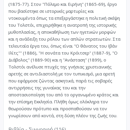
(1875-77). Στον "Πόλεμο και Ειρήνη" (1865-69), έργο
που βασίστηκε σε ιστορικές μαρτυρίες και
ντοκουμέντα όπως τα επεξεργάστηκε η πολιτική σκέψη
του Τολστόι, επιχειρήθηκε η ανατροπή της ιστορικής
μυθοπλασίας, η αποκαθήλωση των ηγετικών μορφών
και η ανάδειξη του ρόλου των απλών στρατιωτών. Στα
τελευταία έργα του, όπως είναι "Ο θάνατος του Ιβάν
Ιλίτς"" (1886), "Η σονάτα του Κρόιτσερ" (1887-9), "Ο
Διάβολος" (1889-90) και η "Ανάσταση" (1899), ο
Τολστόι ανέλυσε πτυχές της γνήσιας χριστιανικής
αρετής σε αντιδιαστολή με τον τυπικισμό, μια αρετή
που εφάρμοσε ζώντας ασκητικά, παρά τις σοβαρές
αντιρρήσεις της γυναίκας του και την
αποστασιοποίηση του από το οργανωμένο κράτος και
την επίσημη Εκκλησία. Πλήθη όμως ολόκληρα τον
θεωρούσαν πρότυπο και προσπαθούσαν να τον
γνωρίσουν από κοντά, στη δύση πλέον της ζωής του.
Βιβλία - Συγγραφή (116)