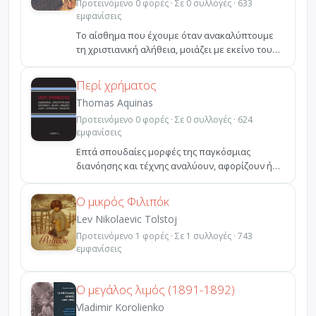
Προτεινόμενο 0 φορές · Σε 0 συλλογές · 633
εμφανίσεις
Το αίσθημα που έχουμε όταν ανακαλύπτουμε
τη χριστιανική αλήθεια, μοιάζει με εκείνο του
ανθρώπου, ο ο...
Περί χρήματος
Thomas Aquinas
Προτεινόμενο 0 φορές · Σε 0 συλλογές · 624
εμφανίσεις
Επτά σπουδαίες μορφές της παγκόσμιας
διανόησης και τέχνης αναλύουν, αφορίζουν ή
αποθεώνουν το χρήμα ...
Ο μικρός Φιλιπόκ
Lev Nikolaevic Tolstoj
Προτεινόμενο 1 φορές · Σε 1 συλλογές · 743
εμφανίσεις
Ο μεγάλος λιμός (1891-1892)
Vladimir Korolienko