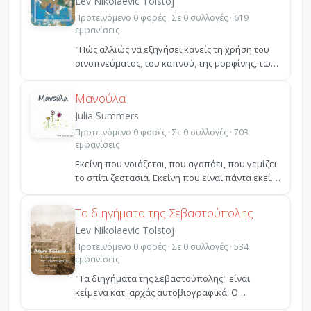
Lev Nikolaevic Tolstoj
Προτεινόμενο 0 φορές · Σε 0 συλλογές · 619
εμφανίσεις
"Πώς αλλιώς να εξηγήσει κανείς τη χρήση του
οινοπνεύματος, του καπνού, της μορφίνης, των
διαφόρων μο...
Μανούλα
Julia Summers
Προτεινόμενο 0 φορές · Σε 0 συλλογές · 703
εμφανίσεις
Εκείνη που νοιάζεται, που αγαπάει, που γεμίζει
το σπίτι ζεστασιά. Εκείνη που είναι πάντα εκεί...
που...
Τα διηγήματα της Σεβαστούπολης
Lev Nikolaevic Tolstoj
Προτεινόμενο 0 φορές · Σε 0 συλλογές · 534
εμφανίσεις
"Τα διηγήματα της Σεβαστούπολης" είναι
κείμενα κατ' αρχάς αυτοβιογραφικά. Ο
εικοσιεπτάχρονος Τολστόι...