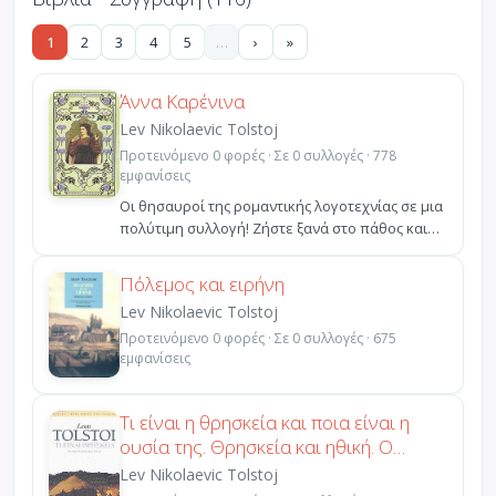
1
2
3
4
5
…
›
»
Άννα Καρένινα
Lev Nikolaevic Tolstoj
Προτεινόμενο 0 φορές · Σε 0 συλλογές · 778
εμφανίσεις
Οι θησαυροί της ρομαντικής λογοτεχνίας σε μια
πολύτιμη συλλογή! Ζήστε ξανά στο πάθος και
την ευαισθη...
Πόλεμος και ειρήνη
Lev Nikolaevic Tolstoj
Προτεινόμενο 0 φορές · Σε 0 συλλογές · 675
εμφανίσεις
Τι είναι η θρησκεία και ποια είναι η
ουσία της. Θρησκεία και ηθική. Ο
νόμος της αγάπης και ο νόμος της
Lev Nikolaevic Tolstoj
βίας