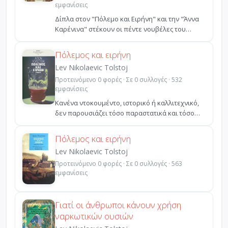
εμφανίσεις
Δίπλα στον "Πόλεμο και Ειρήνη" και την "Άννα
Καρένινα" στέκουν οι πέντε νουβέλες του
Λέοντος Τολστόι...
Πόλεμος και ειρήνη
Lev Nikolaevic Tolstoj
Προτεινόμενο 0 φορές · Σε 0 συλλογές · 532
εμφανίσεις
Κανένα ντοκουμέντο, ιστορικό ή καλλιτεχνικό,
δεν παρουσιάζει τόσο παραστατικά και τόσο
ανάγλυφα τη ζ...
Πόλεμος και ειρήνη
Lev Nikolaevic Tolstoj
Προτεινόμενο 0 φορές · Σε 0 συλλογές · 563
εμφανίσεις
Γιατί οι άνθρωποι κάνουν χρήση
ναρκωτικών ουσιών