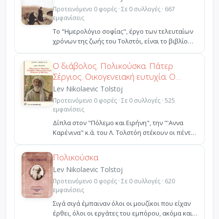
Προτεινόμενο 0 φορές · Σε 0 συλλογές · 667
εμφανίσεις
Το "Ημερολόγιο σοφίας", έργο των τελευταίων
χρόνων της ζωής του Τολστόι, είναι το βιβλίο
που ο ίδιος...
Ο διάβολος. Πολικούσκα. Πάτερ
Σέργιος. Οικογενειακή ευτυχία. Ο
θάνατος του Ιβάν Ίλιτς
Lev Nikolaevic Tolstoj
Προτεινόμενο 0 φορές · Σε 0 συλλογές · 525
εμφανίσεις
Δίπλα στον "Πόλεμο και Ειρήνη", την "'Αννα
Καρένινα" κ.ά. του Λ. Τολστόη στέκουν οι πέντε
νουβέλες τ...
Πολικούσκα
Lev Nikolaevic Tolstoj
Προτεινόμενο 0 φορές · Σε 0 συλλογές · 620
εμφανίσεις
Σιγά σιγά έμπαιναν όλοι οι μουζίκοι που είχαν
έρθει, όλοι οι εργάτες του εμπόρου, ακόμα και