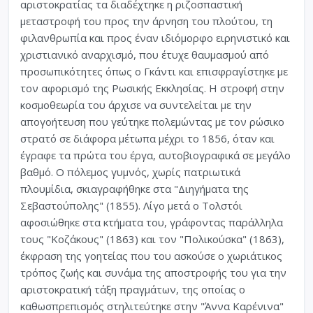
αριστοκρατίας τα διαδέχτηκε η ριζοσπαστική
μεταστροφή του προς την άρνηση του πλούτου, τη
φιλανθρωπία και προς έναν ιδιόμορφο ειρηνιστικό και
χριστιανικό αναρχισμό, που έτυχε θαυμασμού από
προσωπικότητες όπως ο Γκάντι και επισφραγίστηκε με
τον αφορισμό της Ρωσικής Εκκλησίας. Η στροφή στην
κοσμοθεωρία του άρχισε να συντελείται με την
απογοήτευση που γεύτηκε πολεμώντας με τον ρώσικο
στρατό σε διάφορα μέτωπα μέχρι το 1856, όταν και
έγραφε τα πρώτα του έργα, αυτοβιογραφικά σε μεγάλο
βαθμό. Ο πόλεμος γυμνός, χωρίς πατριωτικά
πλουμίδια, σκιαγραφήθηκε στα "Διηγήματα της
Σεβαστούπολης" (1855). Λίγο μετά ο Τολστόι
αφοσιώθηκε στα κτήματα του, γράφοντας παράλληλα
τους "Κοζάκους" (1863) και τον "Πολικούσκα" (1863),
έκφραση της γοητείας που του ασκούσε ο χωριάτικος
τρόπος ζωής και συνάμα της αποστροφής του για την
αριστοκρατική τάξη πραγμάτων, της οποίας ο
καθωσπρεπισμός στηλιτεύτηκε στην "Άννα Καρένινα"