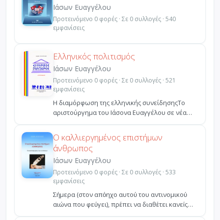
Ιάσων Ευαγγέλου
Προτεινόμενο 0 φορές · Σε 0 συλλογές · 540
εμφανίσεις
Ελληνικός πολιτισμός
Ιάσων Ευαγγέλου
Προτεινόμενο 0 φορές · Σε 0 συλλογές · 521
εμφανίσεις
H διαμόρφωση της ελληνικής συνείδησηςTο
αριστούργημα του Iάσονα Eυαγγέλου σε νέα
έκδοση: η ελληνική ...
Ο καλλιεργημένος επιστήμων
άνθρωπος
Ιάσων Ευαγγέλου
Προτεινόμενο 0 φορές · Σε 0 συλλογές · 533
εμφανίσεις
Σήμερα (στον απόηχο αυτού του αντινομικού
αιώνα που φεύγει), πρέπει να διαθέτει κανείς
οξύτατη αίσθη...