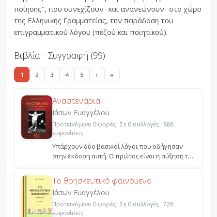
ποίησης", που συνεχίζουν -και ανανεώνουν- στο χώρο
της Ελληνικής Γραμματείας, την παράδοση του
επιγραμματικού λόγου (πεζού και ποιητικού).
Βιβλία - Συγγραφή (99)
1
2
3
4
5
›
»
Αναστενάρια
Ιάσων Ευαγγέλου
Προτεινόμενο 0 φορές · Σε 0 συλλογές · 888
εμφανίσεις
Υπάρχουν δύο βασικοί λόγοι που οδήγησαν
στην έκδοση αυτή. Ο πρώτος είναι η αύξηση του
ενδιαφέροντος ...
Το θρησκευτικό φαινόμενο
Ιάσων Ευαγγέλου
Προτεινόμενο 0 φορές · Σε 0 συλλογές · 726
εμφανίσεις