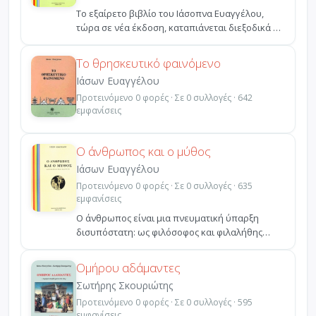
Το εξαίρετο βιβλίο του Ιάσοπνα Ευαγγέλου,
τώρα σε νέα έκδοση, καταπιάνεται διεξοδικά με
την έννοια τ...
Το θρησκευτικό φαινόμενο
Ιάσων Ευαγγέλου
Προτεινόμενο 0 φορές · Σε 0 συλλογές · 642
εμφανίσεις
Ο άνθρωπος και ο μύθος
Ιάσων Ευαγγέλου
Προτεινόμενο 0 φορές · Σε 0 συλλογές · 635
εμφανίσεις
O άνθρωπος είναι μια πνευματική ύπαρξη
δισυπόστατη: ως φιλόσοφος και φιλαλήθης
(homo sapiens) έχει σ...
Ομήρου αδάμαντες
Σωτήρης Σκουριώτης
Προτεινόμενο 0 φορές · Σε 0 συλλογές · 595
εμφανίσεις