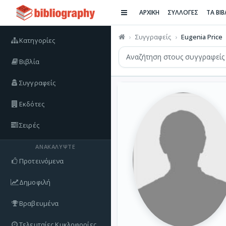
ΑΡΧΙΚΗ
ΣΥΛΛΟΓΕΣ
ΤΑ ΒΙ
Συγγραφείς
Eugenia Price
Κατηγορίες
Βιβλία
Συγγραφείς
Εκδότες
Σειρές
ΑΝΑΚΑΛΎΨΤΕ
Προτεινόμενα
Δημοφιλή
Βραβευμένα
Τελευταίες Κυκλοφορίες