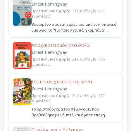
Ernest Hemingway
Προτεινόμενο 0 φορές · Σε 0 συλλογές · 755
εμφανίσεις
Βασισμένο στις εμπειρίες του από τον Ισπανικό
Εμφύλιο, το "Για ποιον χτυπά η καμπάνα"
θεωρήθηκε από ...
Αποχαιρετισμός στα όπλα
Ernest Hemingway
Προτεινόμενο 0 φορές · Σε 0 συλλογές · 376
εμφανίσεις
Για ποιον χτυπά η καμπάνα
Ernest Hemingway
Προτεινόμενο 0 φορές · Σε 0 συλλογές · 373
εμφανίσεις
Το αριστούργημα του Χέμινγουεϊ που
βραβεύθηκε με νόμπελ και άφησε εποχή.
Ο γέρος και η θάλασσα