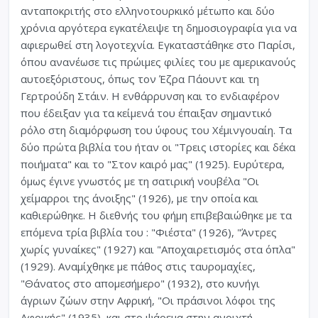
ανταποκριτής στο ελληνοτουρκικό μέτωπο και δύο
χρόνια αργότερα εγκατέλειψε τη δημοσιογραφία για να
αφιερωθεί στη λογοτεχνία. Εγκαταστάθηκε στο Παρίσι,
όπου ανανέωσε τις πρώιμες φιλίες του με αμερικανούς
αυτοεξόριστους, όπως τον Έζρα Πάουντ και τη
Γερτρούδη Στάιν. Η ενθάρρυνση και το ενδιαφέρον
που έδειξαν για τα κείμενά του έπαιξαν σημαντικό
ρόλο στη διαμόρφωση του ύφους του Χέμινγουαίη. Τα
δύο πρώτα βιβλία του ήταν οι "Τρεις ιστορίες και δέκα
ποιήματα" και το "Στον καιρό μας" (1925). Ευρύτερα,
όμως έγινε γνωστός με τη σατιρική νουβέλα "Οι
χείμαρροι της άνοιξης" (1926), με την οποία και
καθιερώθηκε. Η διεθνής του φήμη επιβεβαιώθηκε με τα
επόμενα τρία βιβλία του : "Φιέστα" (1926), "Άντρες
χωρίς γυναίκες" (1927) και "Αποχαιρετισμός στα όπλα"
(1929). Αναμίχθηκε με πάθος στις ταυρομαχίες,
"Θάνατος στο απομεσήμερο" (1932), στο κυνήγι
άγριων ζώων στην Αφρική, "Οι πράσινοι λόφοι της
Αφρικής" (1935), και στο ψάρεμα στην ανοιχτή