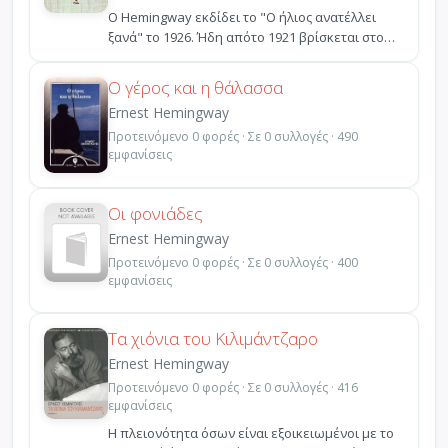
Ο Hemingway εκδίδει το "Ο ήλιος ανατέλλει
ξανά" το 1926. Ήδη απότο 1921 βρίσκεται στο
Παρίσι μαζί με...
Ο γέρος και η θάλασσα
Ernest Hemingway
Προτεινόμενο 0 φορές · Σε 0 συλλογές · 490
εμφανίσεις
Οι φονιάδες
Ernest Hemingway
Προτεινόμενο 0 φορές · Σε 0 συλλογές · 400
εμφανίσεις
Τα χιόνια του Κιλιμάντζαρο
Ernest Hemingway
Προτεινόμενο 0 φορές · Σε 0 συλλογές · 416
εμφανίσεις
Η πλειονότητα όσων είναι εξοικειωμένοι με το