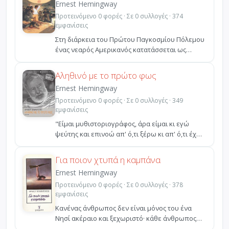
Ernest Hemingway
Προτεινόμενο 0 φορές · Σε 0 συλλογές · 374
εμφανίσεις
Στη διάρκεια του Πρώτου Παγκοσμίου Πόλεμου
ένας νεαρός Αμερικανός κατατάσσεται ως
εθελοντής στον Ιτα...
Αληθινό με το πρώτο φως
Ernest Hemingway
Προτεινόμενο 0 φορές · Σε 0 συλλογές · 349
εμφανίσεις
"Είμαι μυθιστοριογράφος, άρα είμαι κι εγώ
ψεύτης και επινοώ απ' ό,τι ξέρω κι απ' ό,τι έχω
ακούσει. Ε...
Για ποιον χτυπά η καμπάνα
Ernest Hemingway
Προτεινόμενο 0 φορές · Σε 0 συλλογές · 378
εμφανίσεις
Κανένας άνθρωπος δεν είναι μόνος του ένα
Νησί ακέραιο και ξεχωριστό· κάθε άνθρωπος
είναι ένα κομμάτι...