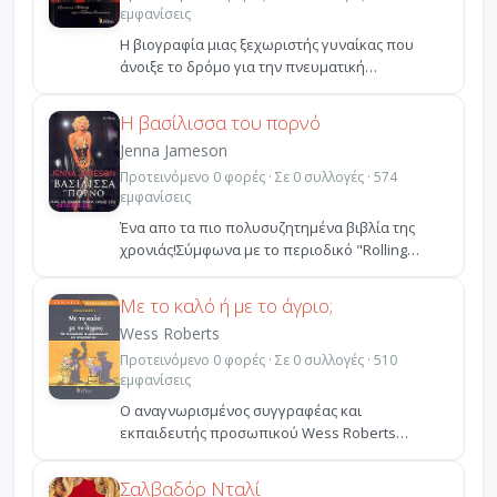
εμφανίσεις
Η βιογραφία μιας ξεχωριστής γυναίκας που
άνοιξε το δρόμο για την πνευματική
αναγέννηση της Ευρώπης. ...
Η βασίλισσα του πορνό
Jenna Jameson
Προτεινόμενο 0 φορές · Σε 0 συλλογές · 574
εμφανίσεις
Ένα απο τα πιο πολυσυζητημένα βιβλία της
χρονιάς!Σύμφωνα με το περιοδικό "Rolling
Stone", η Jenna Ja...
Με το καλό ή με το άγριο;
Wess Roberts
Προτεινόμενο 0 φορές · Σε 0 συλλογές · 510
εμφανίσεις
Ο αναγνωρισμένος συγγραφέας και
εκπαιδευτής προσωπικού Wess Roberts
περιγράφει γλαφυρά δεκαπέντε τύπ...
Σαλβαδόρ Νταλί