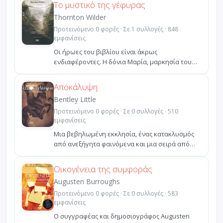
Το μυστικό της γέφυρας
Thornton Wilder
Προτεινόμενο 0 φορές · Σε 1 συλλογές · 848
εμφανίσεις
Οι ήρωες του βιβλίου είναι άκρως
ενδιαφέροντες. Η δόνια Μαρία, μαρκησία του
Μοντεμαγιόρ που σκοτώνετ...
Αποκάλυψη
Bentley Little
Προτεινόμενο 0 φορές · Σε 0 συλλογές · 510
εμφανίσεις
Μια βεβηλωμένη εκκλησία, ένας κατακλυσμός
από ανεξήγητα φαινόμενα και μια σειρά από
φριχτές δολοφονί...
Οικογένεια της συμφοράς
Augusten Burroughs
Προτεινόμενο 0 φορές · Σε 0 συλλογές · 583
εμφανίσεις
O συγγραφέας και δημοσιογράφος Augusten