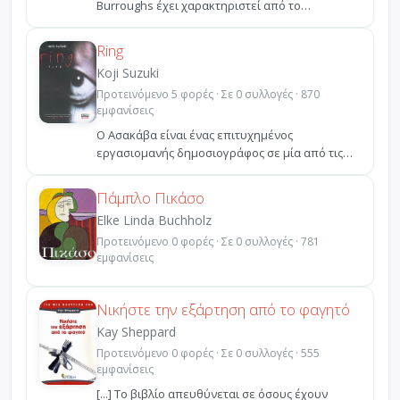
Burroughs έχει χαρακτηριστεί από το
Entertainment Weekly ως ...
Ring
Koji Suzuki
Προτεινόμενο 5 φορές · Σε 0 συλλογές · 870
εμφανίσεις
Ο Ασακάβα είναι ένας επιτυχημένος
εργασιομανής δημοσιογράφος σε μία από τις
μεγαλύτερες εφημερίδες τ...
Πάμπλο Πικάσο
Elke Linda Buchholz
Προτεινόμενο 0 φορές · Σε 0 συλλογές · 781
εμφανίσεις
Νικήστε την εξάρτηση από το φαγητό
Kay Sheppard
Προτεινόμενο 0 φορές · Σε 0 συλλογές · 555
εμφανίσεις
[...] Το βιβλίο απευθύνεται σε όσους έχουν