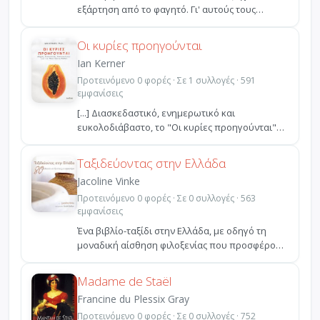
εξάρτηση από το φαγητό. Γι' αυτούς τους
ανθρώπους η υποτρ...
Οι κυρίες προηγούνται
Ian Kerner
Προτεινόμενο 0 φορές · Σε 1 συλλογές · 591
εμφανίσεις
[...] Διασκεδαστικό, ενημερωτικό και
ευκολοδιάβαστο, το "Οι κυρίες προηγούνται"
είναι μια πραγματική...
Ταξιδεύοντας στην Ελλάδα
Jacoline Vinke
Προτεινόμενο 0 φορές · Σε 0 συλλογές · 563
εμφανίσεις
Ένα βιβλίο-ταξίδι στην Ελλάδα, με οδηγό τη
μοναδική αίσθηση φιλοξενίας που προσφέρουν
τα πιο εκλεκτά...
Madame de Staël
Francine du Plessix Gray
Προτεινόμενο 0 φορές · Σε 0 συλλογές · 752