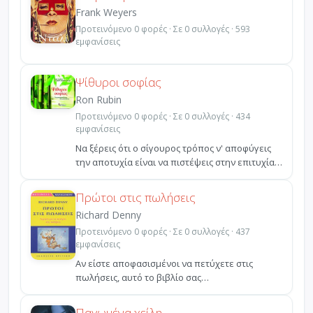
Frank Weyers
Προτεινόμενο 0 φορές · Σε 0 συλλογές · 593
εμφανίσεις
Ψίθυροι σοφίας
Ron Rubin
Προτεινόμενο 0 φορές · Σε 0 συλλογές · 434
εμφανίσεις
Να ξέρεις ότι ο σίγουρος τρόπος ν' αποφύγεις
την αποτυχία είναι να πιστέψεις στην επιτυχία!
Με πάθος...
Πρώτοι στις πωλήσεις
Richard Denny
Προτεινόμενο 0 φορές · Σε 0 συλλογές · 437
εμφανίσεις
Αν είστε αποφασισμένοι να πετύχετε στις
πωλήσεις, αυτό το βιβλίο σας
ενδιαφέρει.Γραμμένο σε ύψος άμε...
Παγωμένα χείλη