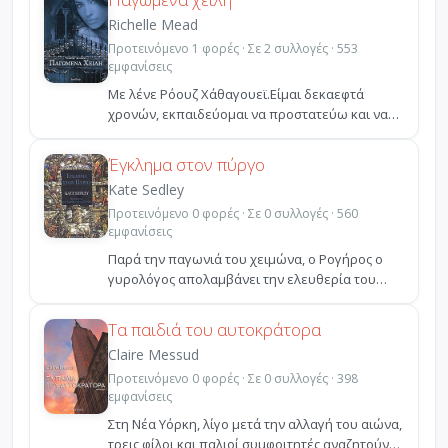
Richelle Mead
Προτεινόμενο 1 φορές · Σε 2 συλλογές · 553
εμφανίσεις
Mε λένε Ρόουζ Χάθαγουεϊ.Είμαι δεκαεφτά
χρονών, εκπαιδεύομαι να προστατεύω και να
σκοτώνω βρικόλακες,...
Έγκλημα στον πύργο
Kate Sedley
Προτεινόμενο 0 φορές · Σε 0 συλλογές · 560
εμφανίσεις
Παρά την παγωνιά του χειμώνα, ο Ρογήρος ο
γυρολόγος απολαμβάνει την ελευθερία του
επαγγέλματός του. ...
Τα παιδιά του αυτοκράτορα
Claire Messud
Προτεινόμενο 0 φορές · Σε 0 συλλογές · 398
εμφανίσεις
Στη Νέα Υόρκη, λίγο μετά την αλλαγή του αιώνα,
τρεις φίλοι και παλιοί συμφοιτητές αναζητούν