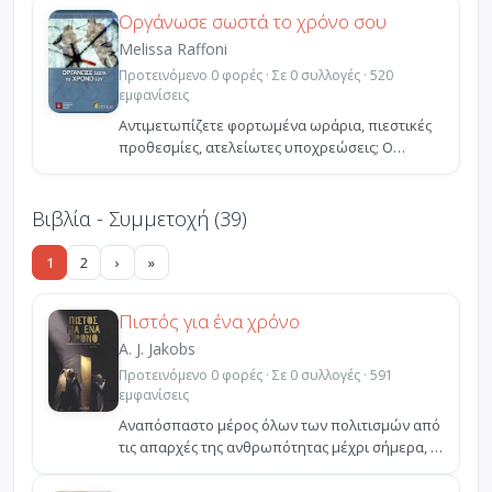
Οργάνωσε σωστά το χρόνο σου
Melissa Raffoni
Προτεινόμενο 0 φορές · Σε 0 συλλογές · 520
εμφανίσεις
Αντιμετωπίζετε φορτωμένα ωράρια, πιεστικές
προθεσμίες, ατελείωτες υποχρεώσεις; Ο
εύχρηστος οδηγός αυ...
Βιβλία - Συμμετοχή (39)
1
2
›
»
Πιστός για ένα χρόνο
A. J. Jakobs
Προτεινόμενο 0 φορές · Σε 0 συλλογές · 591
εμφανίσεις
Αναπόσπαστο μέρος όλων των πολιτισμών από
τις απαρχές της ανθρωπότητας μέχρι σήμερα, η
θρησκεία καθο...