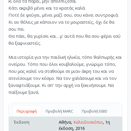
κι όλα τα πάρει, μην απελπίζεσαι.
Κάτι ακριβό μένει και το κρατάς καλά.
Ποτέ δε φεύγει, μένει μαζί σου, σου κάνει συντροφιά.
Κι αν θέλεις με κάποιον να το μοιραστείς, όχι δε θα
σου πει.
Θα πάει, θα γυρίσει και... μ' αυτά που θα σου φέρει εσύ
θα ξαφνιαστείς.
Μια ιστορία για την παιδική ηλικία, τόπο θαλπωρής και
ονείρου. Τόπο που όλοι κουβαλούμε, γνώριμο τόπο,
που μας καλεί να σταθούμε σε μιαν άκρη του και να
ατενίσουμε τον κόσμο. Να τον χαλάσουμε και να τον
ξαναφτιάξουμε. Κι απ' την αρχή να ξεκινήσουμε. Να
παίξουμε ξανά.
Περιγραφή
Προβολή MARC
Προβολή ISBD
Έκδοση
Αθήνα,
Καλειδοσκόπιο
, 1η
έκδοση, 2016