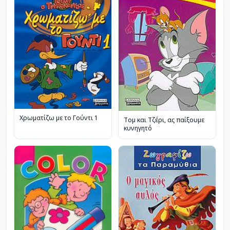
Χρωματίζω με το Γούντι 1
Τομ και Τζέρι, ας παίξουμε
κυνηγητό